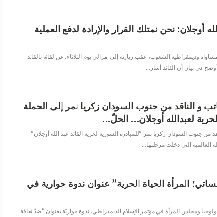
لله أوجلان: نحن نمتلك القرار والإرادة لدفع العملية
اواة وديمقراطية الشعوب، عقب زيارته إلى إمرالي يوم الثلاثاء، عن لقائه بالقائد
أوضح في بيان أن القائد أشار
…
تب و الناقد من جنوب السودان زكريا نمر إلى الحملة
الحرية لعبدالله أوجلان… الحلّ…
قد من جنوب السودان زكريا نمر "للمبادرة السورية لحرية القائد عبد الله أوجلان"
ة العالمية التي دخلت مرحلتها
…
ساتي؛ المرأة الحياة الحرية” عنوان ندوة حوارية في
ولوجيا ومجلس المرأة في مؤتمر الإسلام الديمقراطي، ندوة حواريّة بعنوان "ضدّ ثقافة