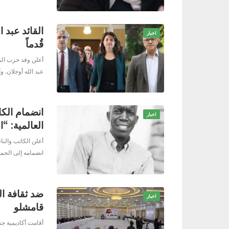
القائد عبد ا
اخبار
قُدماً
أعلن وفد حزب المس
عبد الله أوجلان. و
انضمام الكا
اخبار
العالمية: “
أعلن الكاتب والنا
انضمامه إلى الحمل
ضد ثقافة ال
اخبار
قامشلو
أقامت أكاديمية جن