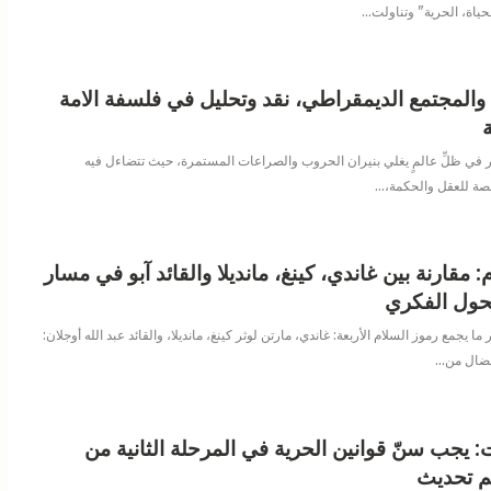
حياة، الحرية" وتناولت
…
 والمجتمع الديمقراطي، نقد وتحليل في فلسفة الامة
ر
⁠في ظلِّ عالمٍ يغلي بنيران الحروب والصراعات المستمرة، حيث تتضاءل فيه
صة للعقل والحكمة،
…
 مقارنة بين غاندي، كينغ، مانديلا والقائد آبو في مسار
تحول الفكري
ر
ما يجمع رموز السلام الأربعة: غاندي، مارتن لوثر كينغ، مانديلا، والقائد عبد الله أوجلان:
…
يجب سنّ قوانين الحرية في المرحلة الثانية من
تم تحديث