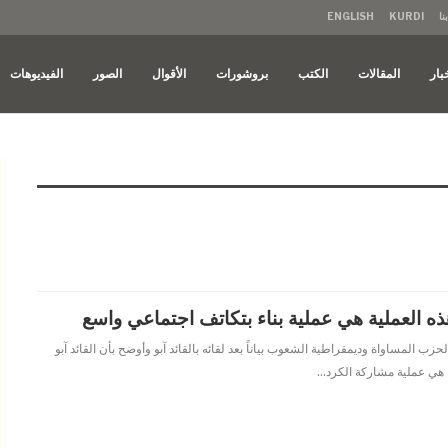
نا
KURDI
ENGLISH
بار
المقالات
الكتب
بروشورات
الأقوال
الصور
الفيديوهات
 هذه العملية هي عملية بناء بتكاتف اجتماعي واسع
زب المساواة وديمقراطية الشعوب بياناً بعد لقائه بالقائد آبو وأوضح بأن القائد آبو
 هي عملية مشاركة الكرد
…