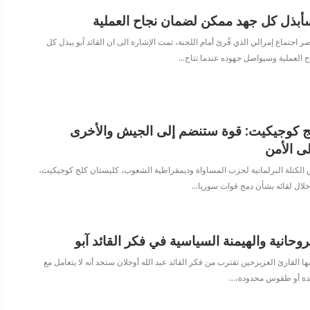
 سأبذل كل جهد ممكن لضمان نجاح العملية
تماع إمرالي الذي قُرئ أمام اللجنة، تمت الإشارة الى ان القائد آبو يبذل كل
 العملية وسيواصل جهوده عندما تتاح
…
ج كوجيكيت: قوة ستنضم إلى الجيش والأخرى
 الأمن
الكتلة البرلمانية لحزب المساواة وديمقراطية الشعوب، كليستان كلج كوجيكيت،
ال خلال لقائه بشأن دمج قوات سوريا
…
لروحانية والهيمنة السياسية في فكر القائد آبو
يها القارئ العزيزحين تقترب من فكر القائد عبد الله أوجلان ستجد أنه لا يتعامل مع
امدة أو طقوس محدودة،
…