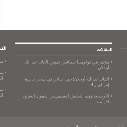
الكت
المقالات
مي
مؤتمر في كولومبيا سيناقش نموذج القائد عبد الله
أوجلان
من
ال
القائد عبدالله أوجلان: حول حياتي في سجن جزيرة
إمرالي _ 4
من
ال
الأوجلانية وقيم التعايش السلمي بين شعوب الشرق
الاوسط –
ورات
من نحن
اتصل بنا