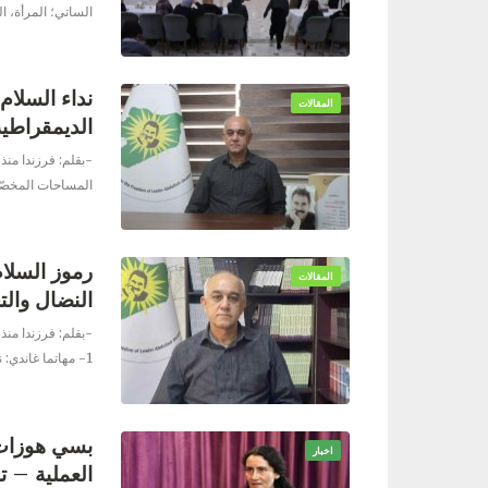
الساتي؛ المرأة، ال
نداء السلام
المقالات
الديمقراطية
-بقلم: فرزندا منذ
المساحات المخصّ
رموز السلام:
المقالات
النضال وال
-بقلم: فرزندا منذ
1-⁠ ⁠مهاتما غاندي: نضال من
بسي هوزات: 
اخبار
العملية – 