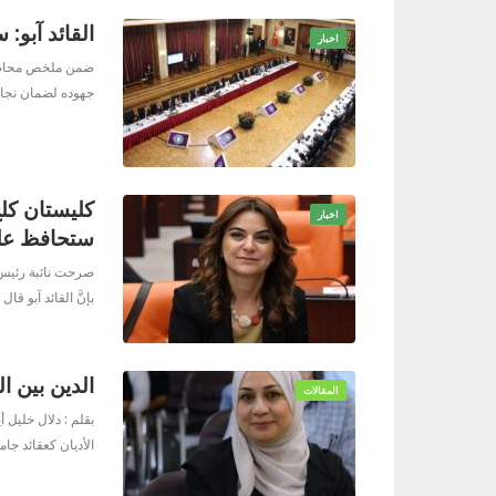
القائد آبو:
اخبار
ضمن ملخص محاضر اج
جهوده لضمان نجاح
كليستان كل
اخبار
ستحافظ على
صرحت نائبة رئيس 
بإنَّ القائد آبو ق
الدين بين ا
المقالات
بقلم : دلال خليل
أ
الأديان كعقائد ج