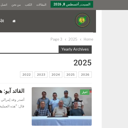
السبت, أغسطس 8, 2026
المقالات
الكتب
من نحن
اتصل ب
الأخ
Page 3
2025
Home
Yearly Archives
2025
2022
2023
2024
2025
2026
القائد آبو:
اخبار
أصدر وفد إمرالي لح
قال: "هذه العملية