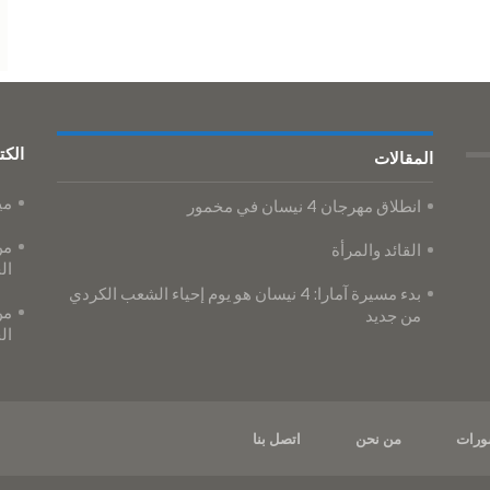
الكت
المقالات
مي
انطلاق مهرجان 4 نيسان في مخمور
من
القائد والمرأة
ال
بدء مسيرة آمارا: 4 نيسان هو يوم إحياء الشعب الكردي
من
من جديد
ال
ورات
من نحن
اتصل بنا