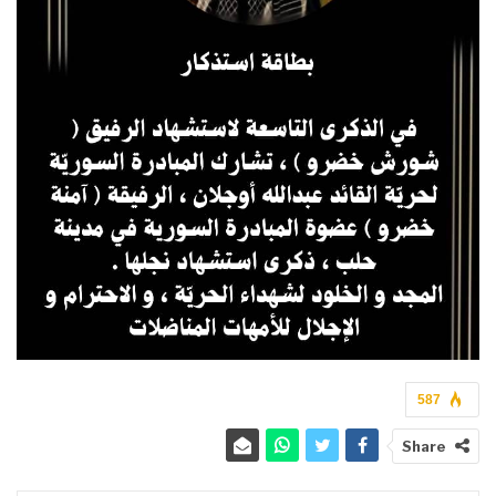
587
Share