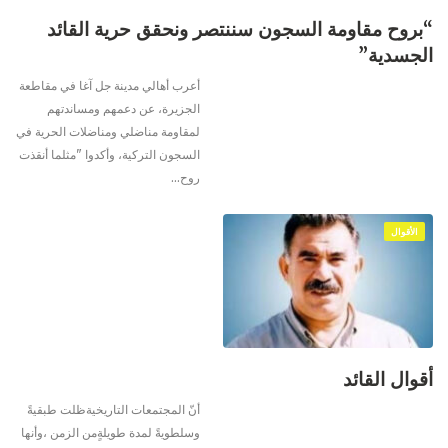
“بروح مقاومة السجون سننتصر ونحقق حرية القائد
الجسدية”
أعرب أهالي مدينة جل آغا في مقاطعة
الجزيرة، عن دعمهم ومساندتهم
لمقاومة مناضلي ومناضلات الحرية في
السجون التركية، وأكدوا "مثلما أنقذت
روح
…
الأقوال
أقوال القائد
أنّ المجتمعات التاريخيةظلت طبقيةً
وسلطويةً لمدة طويلةٍمن الزمن ،وأنها