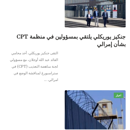
جنكيز يوريكلي يلتقي بمسؤولين في منظمة CPT
بشأن إمرالي
التقى جنكيز يوريكلي، أحد محامي
القائد عبد الله أوجلان، مع مسؤولي
لجنة مناهضة التعذيب (CPT) في
ستراسبورغ لمناقشة الوضع في
امرالي.
…
اخبار