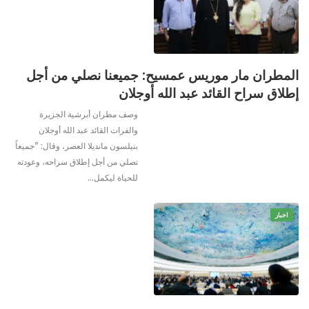
المطران مار موريس عمسيح: جميعنا نصلي من أجل
إطلاق سراح القائد عبد الله أوجلان
وصف مطران أبرشية الجزيرة
والفرات القائد عبد الله أوجلان
بنيلسون مانديلا العصر، وقال: "جميعاً
نصلي من أجل إطلاق سراحه، وعودته
للحياة ليكمل
…
اخبار