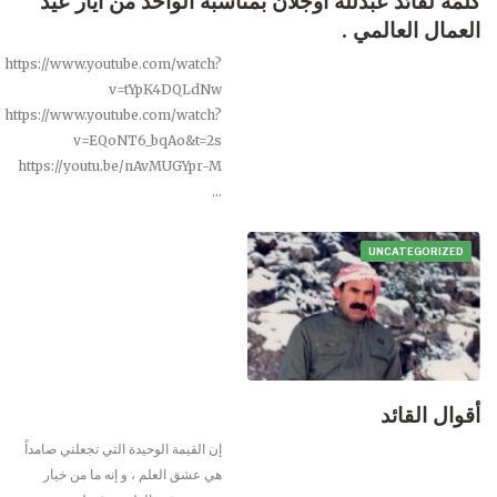
كلمة لقائد عبدلله اوجلان بمناسبة الواحد من ايار عيد
العمال العالمي .
https://www.youtube.com/watch?
v=tYpK4DQLdNw
https://www.youtube.com/watch?
v=EQoNT6_bqAo&t=2s
https://youtu.be/nAvMUGYpr-M
…
UNCATEGORIZED
أقوال القائد
إن القيمة الوحيدة التي تجعلني صامداً
هي عشق العلم ، و إنه ما من خيار