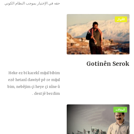
حقه في الإختيار بموجب النظام الكوني
الأقوال
Gotinên Serok
Heke ez bi karekî mijul bibim
ezê hetanî dawiyê pê re mijul
bim, nebêjim çi heye çi nîne û
dest jê berdim .
المقالات