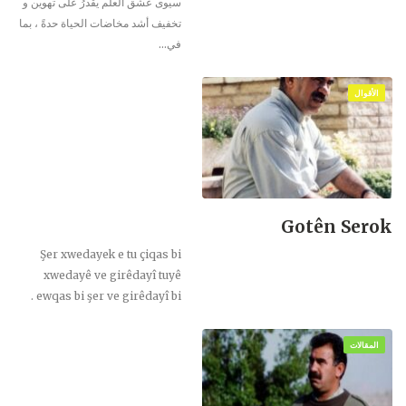
سيوى عشق العلم يقدرُ على تهوين و
تخفيف أشد مخاضات الحياة حدةً ، بما
في
…
الأقوال
Gotên Serok
Şer xwedayek e tu çiqas bi
xwedayê ve girêdayî tuyê
ewqas bi şer ve girêdayî bi .
المقالات