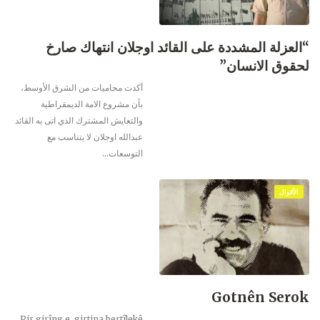
“العزلة المشددة على القائد اوجلان انتهاك صارخ
لحقوق الانسان”
أكدت محاميات من الشرق الأوسط،
بأن مشروع الامة الديمقراطية
والتعايش المشترك الذي اتى به القائد
عبدالله اوجلان لا يتناسب مع
التوسعات
…
الأقوال
Gotnên Serok
Pir girîng e, girtina bertîlekê