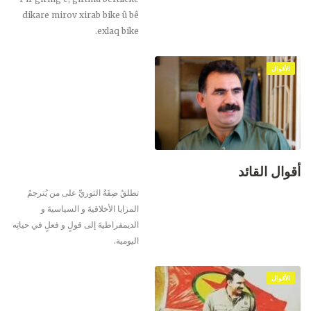
dikare mirov xirab bike û bê
exlaq bike.
الأقوال
أقوال القائد
تطلقُ صِفَةُ الثوريِّ على من يُترجمُ
المزايا الأخلاقيةَ و السياسيةَ و
الديمقراطيةَ إلى قولٍ و فعلٍ في حياتِه
اليومية.
الأقوال