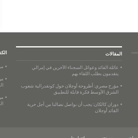
الكت
المقالات
مي
عائلة القائد وعوائل السجناء الآخرين في إمرالي
يتقدمون بطلب اللقاء بهم
من
ال
مؤرخ مصري: أطروحة أوجلان حول كونفدرالية شعوب
الشرق الأوسط فكرة قابلة للتطبيق
من
ال
دوران كالكان: يجب أن نواصل نضالنا من أجل حرية
القائد أوجلان
ورات
من نحن
اتصل بنا