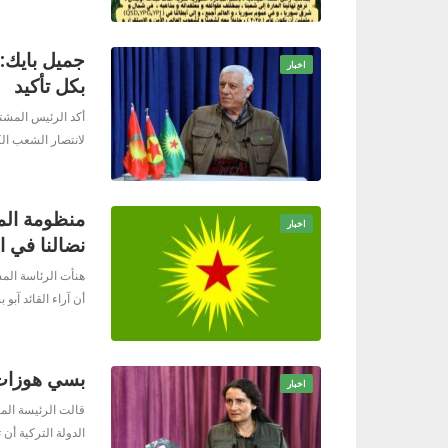
جميل بايك:
اخبار
بكل تأكيد
لانتصار الشعب ال
منظومة المج
اخبار
نضالنا في ا
هنأت الرئاسة الم
أن آراء القائد آبو
بسي هوزات: 
اخبار
قالت الرئيسة الم
الدولة التركية أن