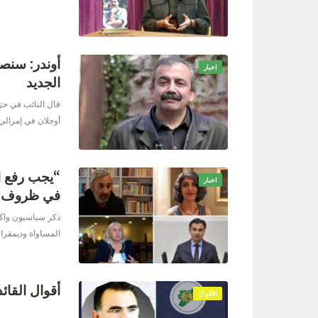
أوندر: سنصدر
اخبار
الجديد
قال النائب في حزب
أوجلان في إمرالي،
“يجب رفع ال
اخبار
في ظروف 
المساواة وديمقرا
أقوال القائد
الأقوال