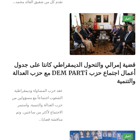
تقدم كل من شقيق القائد محمد
…
اخبار
قضية إمرالي والتحول الديمقراطي كانتا على جدول
أعمال اجتماع حزب DEM PARTî مع حزب العدالة
والتنمية
عقد حزب المساواة وديمقراطية
الشعوب اجتماعاً مع مسؤولين من
حزب العدالة والتنمية.
واستمر
الاجتماع لأكثر من ساعتين، وتم
مناقشة قضايا
…
اخبار