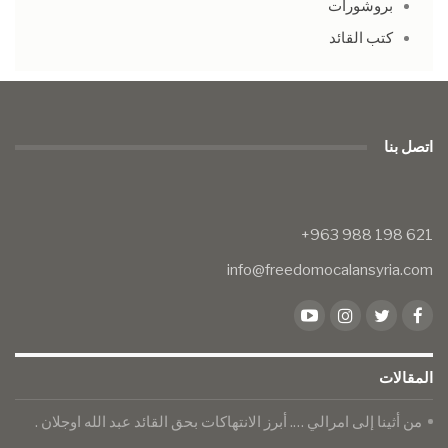
بروشورات
كتب القائد
اتصل بنا
info@freedomocalansyria.com
المقالات
من أثينا إلى امرالي …. أبرز الانتهاكات بحق القائد عبد الله اوجلان .