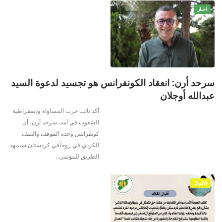
اخبار
سرحد أرن: انعقاد الكونفرانس هو تجسيد لدعوة السيد
عبدالله أوجلان
أكد نائب حزب المساواة وديمقراطية
الشعوب في آمد، سرحد أرن، أن
كونفرانس وحدة الموقف والصف
الكردي في روجآفي كردستان سيمهد
الطريق للمؤتمر
…
الأقوال