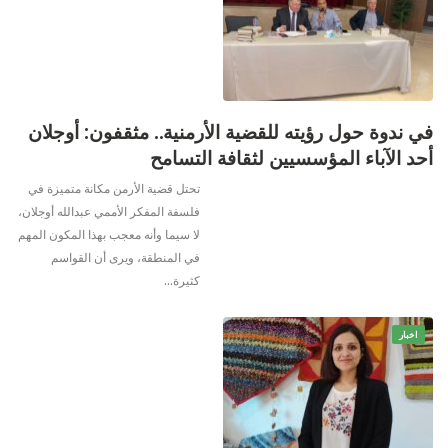
في ندوة حول رؤيته للقضية الأرمنية.. مثقفون: أوجلان
أحد الآباء المؤسسيين لثقافة التسامح
تحتل قضية الأرمن مكانة متميزة في
فلسفة المفكر الأممي عبدالله أوجلان،
لا سيما وأنه معجب بهذا المكون المهم
في المنطقة، ويرى أن القواسم
كثيرة
…
اخبار