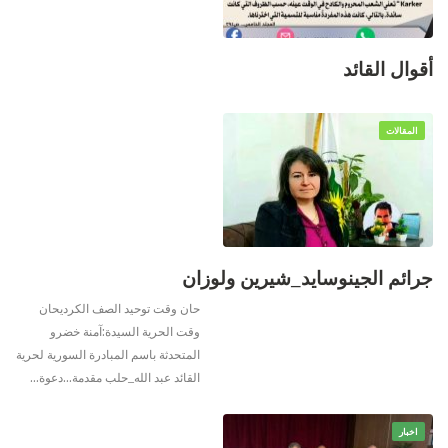
أقوال القائد
المقالات
جرائم الجينوسايد_شيرين ولوزان
حان وقت توحيد الصف الكرديحان
وقت الحرية
السيدة:آمنة خضرو
المتحدثة باسم المبادرة السورية لحرية
القائد عبد الله_حلب
مقدمة…دعوة
…
اخبار