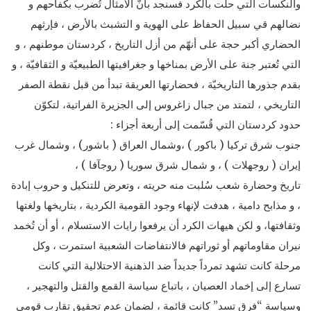
والنكسات التي حلت بالكرد فسنجد بأنّ الأمثال تُضرب بكفاحهم و
نضالهم قي سبيل الحفاظ على الهوية و التشبث بالأرض ، فإرثهم
الحضاري أكبر حجة على أنهّم من أزل التاريخ ، كردستان موطنهم ، و
التي تُعتبر جنة على الأرض بمناخها و جغرافيتها الطبيعيّة و الثقافيّة ، و
بقدم جذورها التاريخيّة ، فحضارتها العريقة تبدأ من قبل نقطة الصفر
التاريخي ، لتمتد من جبال زاغروس إلى الجزيرة الفراتية، لتكوّن
حدود كردستان التي قُسّمت إلى أربعة أجزاء :
جنوب شرق تركيا ( باكور ) ،وشمال العراق ( باشور) ، وشمال غرب
إيران ( روجهلات ) ، و شمال شرق سوريا ( روجآفا ) ،
تاريخ وحضارة شعب سُلبت منه حريته ، وتعرض للتنكيل و حروب إبادة
، و مذابح دامية ، هدفت لإنهاء وجود القومية الكردية ، بتاريخها ولغتها
وثقافتها، و لكن هيهات الكرد أن يرفعوا رايات الاستسلام ، أو أن تُخمد
نيران مقاوماتهم أو ثوراتهم فالانتفاضات الشعبية استمرت ، وكل
مرحلة كانت تشهد تمرداً جديداً ضد الذهنية الاحتلالية التي كانت
تسارع إلى إخماد العصيان ، باتباع سياسة القمع والقتل والتهجير ،
وسياسة “فرق تسد” كانت قائمة ، لضمان عدم تحقيق تقارب قومي