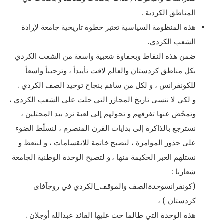
المناطق الكردية .
هذه المنظومة السياسية تعتبر خطوة تاريخية جامعة لإرادة
الشعب الكردي.
ضمن هذه النقاط وبحفاوة شعبية واسعة من الشعب الكردي
بكل مناطق كردستان والعالم لاقت تأييداً ، وترحيباً واسعاً
للكونفرانس ، و لكل من ساهم بنجاح توحيد الصف الكردي .
و لكي لا ننسى تاريخ المجازر التي حلت على الشعب الكردي ،
وتمخّض عنها تفرقهم و تحولهم إلى لعبة نرد بيد المحتلين ،
نسترجع بالذاكرة إلى بدايات القرن المنصرم ، لنسلّط الضوء
على جذور المؤامرة ، لتصبح خاتمة للانقسامات ، و لنتعظ و
نستلهم العبر الحكيمة منها ، و لتصبح الوحدة الوطنية الجامعة
شعارنا :
(كونفرانس
وحدة
الصف والموقف_الكردي في روجآفاى
كردستان ) ،
هذه الوحدة التي طالما حث عليها القائد عبدالله أوجلان .