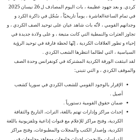
كردي. و بعد جهود عظيمة ، بات اليوم المصادف ل 26 نيسان 2025
في تمام الساعةالعاشرة ، يوماً تاريخيّاً ، سُجّل في ذاكرة الكرد و
وجدانهم القومي ، لأنّه بات شاهد عيان على توحيد الصف الكردي ، و
تجاوز العثرات والنمطية التي كانت متبعة ، و على ولادة جديدة في
إحياء و تطور العلاقات الكردية ، إنّها لحظة فارقة في توحيد الرؤية
السياسية ، التي لطالما انتظرها الشعب الكردي .
لقد انبثقت الورقة الكردية المشتركة في كونفرانس وحدة الصف
والموقف الكردي ، و التي تتبنى:
الإقرار بالوجود القومي للشعب الكردي في سوريا كشعب
أصيل .
ضمان حقوق القومية دستورياً .
إحداث مراكز وإدارات تهتم باللغة، التراث، التاريخ والثقافة
الكردية، وفتح مراكز للإعلام مع قنوات إذاعية وتلفزيونية باللغة
الكردية، وإصدار الكتب والمجلات والمطبوعات، وفتح مراكز
للدراسات والبحوث، إحداث جامعات ومعاهد وجامعات في