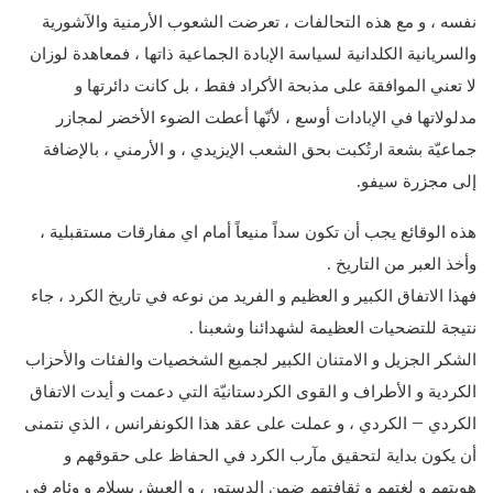
نفسه ، و مع هذه التحالفات ، تعرضت الشعوب الأرمنية والآشورية
والسريانية الكلدانية لسياسة الإبادة الجماعية ذاتها ، فمعاهدة لوزان
لا تعني الموافقة على مذبحة الأكراد فقط ، بل كانت دائرتها و
مدلولاتها في الإبادات أوسع ، لأنّها أعطت الضوء الأخضر لمجازر
جماعيّة بشعة ارتُكبت بحق الشعب الإيزيدي ، و الأرمني ، بالإضافة
إلى مجزرة سيفو.
هذه الوقائع يجب أن تكون سداً منيعاً أمام اي مفارقات مستقبلية ،
وأخذ العبر من التاريخ .
فهذا الاتفاق الكبير و العظيم و الفريد من نوعه في تاريخ الكرد ، جاء
نتيجة للتضحيات العظيمة لشهدائنا وشعبنا .
الشكر الجزيل و الامتنان الكبير لجميع الشخصيات والفئات والأحزاب
الكردية و الأطراف و القوى الكردستانيّة التي دعمت و أيدت الاتفاق
الكردي – الكردي ، و عملت على عقد هذا الكونفرانس ، الذي نتمنى
أن يكون بداية لتحقيق مآرب الكرد في الحفاظ على حقوقهم و
هويتهم و لغتهم و ثقافتهم ضمن الدستور ، و العيش بسلام و وئام في