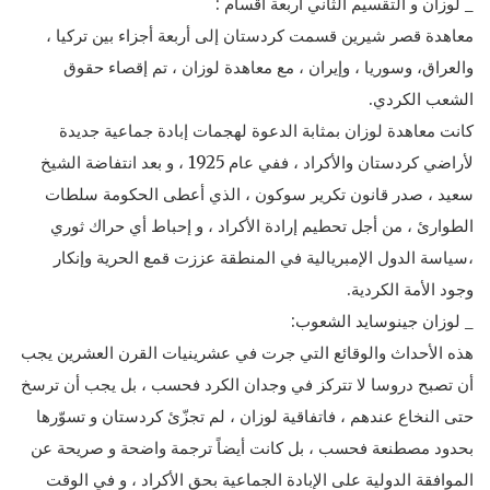
_ لوزان و التقسيم الثاني أربعة أقسام :
معاهدة قصر شيرين قسمت كردستان إلى أربعة أجزاء بين تركيا ،
والعراق، وسوريا ، وإيران ، مع معاهدة لوزان ، تم إقصاء حقوق
الشعب الكردي.
كانت معاهدة لوزان بمثابة الدعوة لهجمات إبادة جماعية جديدة
لأراضي كردستان والأكراد ، ففي عام 1925 ، و بعد انتفاضة الشيخ
سعيد ، صدر قانون تكرير سوكون ، الذي أعطى الحكومة سلطات
الطوارئ ، من أجل تحطيم إرادة الأكراد ، و إحباط أي حراك ثوري
،سياسة الدول الإمبريالية في المنطقة عززت قمع الحرية وإنكار
وجود الأمة الكردية.
_ لوزان جينوسايد الشعوب:
هذه الأحداث والوقائع التي جرت في عشرينيات القرن العشرين يجب
أن تصبح دروسا لا تتركز في وجدان الكرد فحسب ، بل يجب أن ترسخ
حتى النخاع عندهم ، فاتفاقية لوزان ، لم تجزّئ كردستان و تسوّرها
بحدود مصطنعة فحسب ، بل كانت أيضاً ترجمة واضحة و صريحة عن
الموافقة الدولية على الإبادة الجماعية بحق الأكراد ، و في الوقت