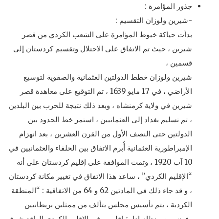
جذور المؤامرة :
-شيرين ولوزان التقسيم :
بدأت حياكة خيوط المؤامرة على الشعب الكردي من قصر
شيرين ، حيث تم الاتفاق على الاحتلال وتقسيم كردستان إلى
قسمين ،
شيرين ولوزان خطط الدولتين العثمانية والصفوية لتوسيع
الأراضي ، في 17 مايو 1639 ، تم التوقيع على معاهدة قصر
شيرين في ولاية كرمنشاه ، وبعد ذلك نتيجة للحرب بين البلدين
، تم تسليم بغداد إلى العثمانيين ، استمر خط الحدود بين
الدولتين حتى النصف الأول من القرن العشرين ، بعد انهزام
الإمبراطورية العثمانية أُبرم الاتفاق بين الحلفاء والعثمانيين في
10 آب 1920 ، وتمت الموافقة على إقليم كردستان على أنه
“الإقليم الكردي” ، ساعد هذا الاتفاق في تغيير مكانة كردستان
، و قد جاء ذلك في المادتين 62 و 64 من الاتفاقية : “المنطقة
الكردية ، يتم تأسيس مجلس يتألف من ممثلين بريطانيين
وفرنسيين ، نظام إدارة إقليمي في الإقليم الكردي الواقع شرق