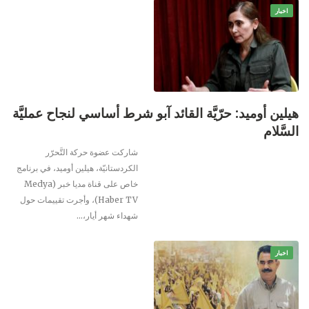
اخبار
هيلين أوميد: حرّيَّة القائد آبو شرط أساسي لنجاح عمليَّة
السَّلام
شاركت عضوة حركة التَّحرّر
الكردستانيّة، هيلين أوميد، في برنامج
خاص على قناة مديا خبر (Medya
Haber TV)، وأجرت تقييمات حول
شهداء شهر أيار،…
اخبار