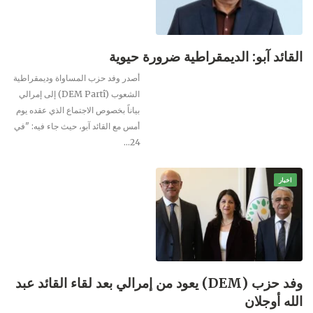
القائد آبو: الديمقراطية ضرورة حيوية
أصدر وفد حزب المساواة وديمقراطية
الشعوب (DEM Partî) إلى إمرالي
بياناً بخصوص الاجتماع الذي عقده يوم
أمس مع القائد آبو، حيث جاء فيه: "في
24…
اخبار
وفد حزب (DEM) يعود من إمرالي بعد لقاء القائد عبد
الله أوجلان