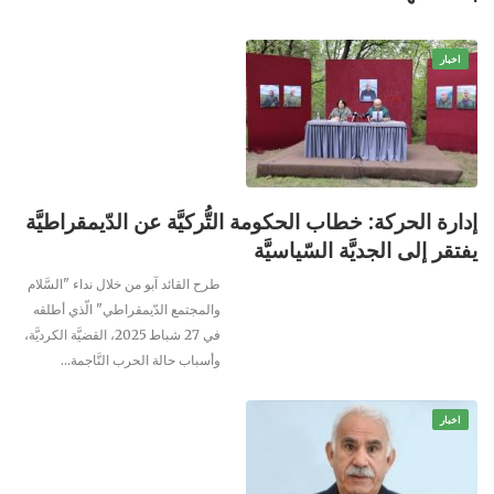
اخبار
إدارة الحركة: خطاب الحكومة التُّركيَّة عن الدّيمقراطيَّة
يفتقر إلى الجديَّة السّياسيَّة
طرح القائد آبو من خلال نداء "السَّلام
والمجتمع الدّيمقراطي" الّذي أطلقه
في 27 شباط 2025، القضيَّة الكرديَّة،
وأسباب حالة الحرب النَّاجمة…
اخبار