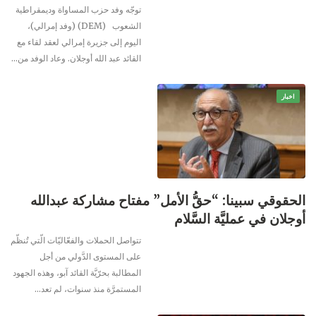
توجّه وفد حزب المساواة وديمقراطية
الشعوب (DEM) (وفد إمرالي)،
اليوم إلى جزيرة إمرالي لعقد لقاء مع
القائد عبد الله أوجلان. وعاد الوفد من…
اخبار
الحقوقي سبينا: “حقُّ الأمل” مفتاح مشاركة عبدالله
أوجلان في عمليَّة السَّلام
تتواصل الحملات والفعّاليّات الّتي تُنظّم
على المستوى الدَّولي من أجل
المطالبة بحرّيَّة القائد آبو، وهذه الجهود
المستمرَّة منذ سنوات، لم تعد…