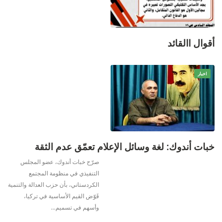
أقوال االقائد
اخبار
خبات أندوك: لغة وسائل الإعلام تعمّق عدم الثقة
صرّح خبات أندوك، عضو المجلس
التنفيذي في منظومة المجتمع
الكردستاني، بأن حزب العدالة والتنمية
قَوّض القيم الأساسية في تركيا،
وأسهم في تسميم
…