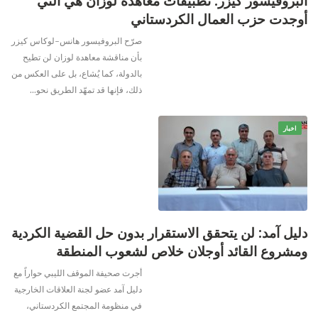
البروفيسور كيزر: تطبيقات معاهدة لوزان هي التي
أوجدت حزب العمال الكردستاني
صرّح البروفيسور هانس-لوكاس كيزر
بأن مناقشة معاهدة لوزان لن تطيح
بالدولة، كما يُشاع، بل على العكس من
ذلك، فإنها قد تمهّد الطريق نحو
…
اخبار
دليل آمد: لن يتحقق الاستقرار بدون حل القضية الكردية
ومشروع القائد أوجلان خلاص لشعوب المنطقة
أجرت صحيفة الموقف الليبي حواراً مع
دليل آمد عضو لجنة العلاقات الخارجية
في منظومة المجتمع الكردستاني،