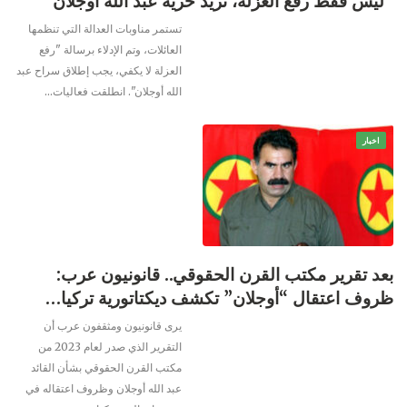
“ليس فقط رفع العزلة، نريد حرية عبد الله أوجلان”
تستمر مناوبات العدالة التي تنظمها
العائلات، وتم الإدلاء برسالة "رفع
العزلة لا يكفي، يجب إطلاق سراح عبد
الله أوجلان".
انطلقت فعاليات
…
اخبار
بعد تقرير مكتب القرن الحقوقي.. قانونيون عرب:
ظروف اعتقال “أوجلان” تكشف ديكتاتورية تركيا…
يرى قانونيون ومثقفون عرب أن
التقرير الذي صدر لعام 2023 من
مكتب القرن الحقوقي بشأن القائد
عبد الله أوجلان وظروف اعتقاله في