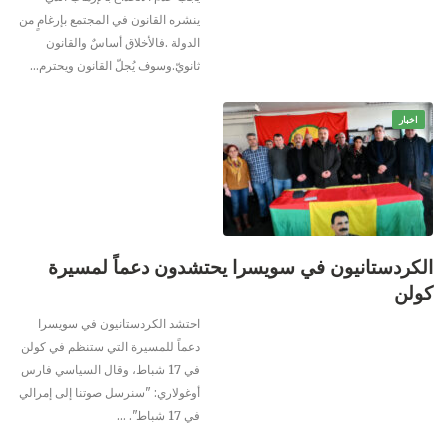
ينشره القانون في المجتمع بإرغامٍ من
الدولة .فالأخلاق أساسٌ والقانون
ثانويّ.وسوف يُجلّ القانون ويحترم
…
اخبار
الكردستانيون في سويسرا يحتشدون دعماً لمسيرة
كولن
احتشد الكردستانيون في سويسرا
دعماً للمسيرة التي ستنظم في كولن
في 17 شباط، وقال السياسي فارس
أوغولاري: "سنرسل صوتنا إلى إمرالي
في 17 شباط".
…