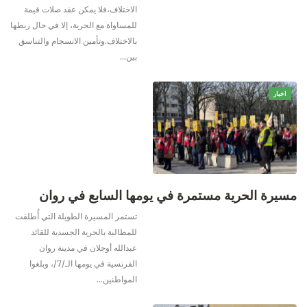
الاختلاف،فلا يمكن عقد صلات قيمة
للمساواة مع الحرية، إلا في حال ربطها
بالاختلاف.وتأمين الانسجام والتناسق
بين
…
اخبار
مسيرة الحرية مستمرة في يومها السابع في روان
تستمر المسيرة الطويلة التي أُطلقت
للمطالبة بالحرية الجسدية للقائد
عبدالله أوجلان في مدينة روان
الفرنسية في يومها الـ/7/، وبلغوا
المواطنين
…