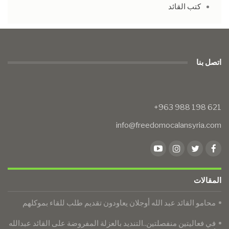
كتب القائد
اتصل بنا
info@freedomocalansyria.com
المقالات
محامو القائد عبد الله أوجلان يعاودون تقديم طلب للقاء بموكلهم
في فعاليتين منفصلتين..التنديد بالعزلة المفروضة على القائد عبدالله