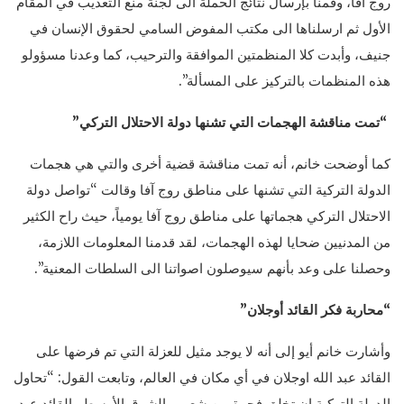
روج آفا، وقمنا بإرسال نتائج الحملة الى لجنة منع التعذيب في المقام
الأول ثم ارسلناها الى مكتب المفوض السامي لحقوق الإنسان في
جنيف، وأبدت كلا المنظمتين الموافقة والترحيب، كما وعدنا مسؤولو
هذه المنظمات بالتركيز على المسألة”.
“تمت مناقشة الهجمات التي تشنها دولة الاحتلال التركي”
كما أوضحت خانم، أنه تمت مناقشة قضية أخرى والتي هي هجمات
الدولة التركية التي تشنها على مناطق روج آفا وقالت “تواصل دولة
الاحتلال التركي هجماتها على مناطق روج آفا يومياً، حيث راح الكثير
من المدنيين ضحايا لهذه الهجمات، لقد قدمنا المعلومات اللازمة،
وحصلنا على وعد بأنهم سيوصلون اصواتنا الى السلطات المعنية”.
“محاربة فكر القائد أوجلان”
وأشارت خانم أيو إلى أنه لا يوجد مثيل للعزلة التي تم فرضها على
القائد عبد الله اوجلان في أي مكان في العالم، وتابعت القول: “تحاول
الدولة التركية ان تخلق فجوة بين شعوب الشرق الأوسط والقائد عبد