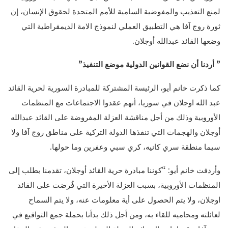
لمنع التعذيب والمفوضية السامية للأمم المتحدة لحقوق الإنسان، إن
ثورة روج آفا هي التطبيق العملي لنموذج الامة الديمقراطية التي
وضعها القائد عبدالله أوجلان.
” أردنا أن نضع القوانين الدولية موضع التنفيذ”
كما ذكرت خانم أيو، الرئيسة المشتركة للمبادرة السورية لحرية القائد
عبد الله اوجلان في سوريا، أنهم عقدوا الاجتماعات مع المنظمات
الأوروبية وذلك من أجل مناقشة العزلة المفروضة على القائد عبدالله
أوجلان والهجمات التي تنفذها الدولة التركية على مناطق روج آفا ولا
سيما منطقة سري كانيه، كري سبي وعفرين وما حولها.
وأردفت خانم أيو: “كوننا مبادرة حرية القائد أوجلان، تقدمنا بطلب إلى
المنظمات الأوروبية، بسبب العزلة الأخيرة التي فُرضت على القائد
اوجلان، ولا يتم الحصول على أية معلومات عنه، ولا يتم السماح
لعائلته ومحاميه للقاء به، ومن أجل ذلك بدأنا بحملة جمع التواقيع في