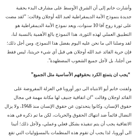
وأشارت خانم إلى أن الشرق الأوسط على مشارف البدء بحقبة
جديدة بنموذج الأمة الديمقراطية لعبد الله أوجلان وقالت: “لقد مضت
على ثورة روج آفا 10 سنوات، ويعد نموذج الأمة الديمقراطية هو
التطبيق العملي لهذه الثورة، هذا النموذج بالغ الأهمية بالنسبة لنا،
لقد وصلنا الى ما نحن عليه اليوم بفضل هذا النموذج، ومن أجل ذلك؛
فإن حرية القائد عبد الله أوجلان هي قبل أي شيء حريتنا، ليس فقط
من أجلنا، بل لأجل جميع الشعوب المضطهدة”.
“يجب ان يتمتع الكرد بحقوقهم الأساسية مثل الجميع”
ولفتت خانم أيو الانتباه الى دور أوروبا في العزلة المفروضة على
القائد اوجلان وقالت “ان اتفاقية جنيف لها مكانة مهمة في مجال
حقوق الإنسان، وكانوا يتحدثون عن حقوق الإنسان منذ 1948، ولا يزال
النضال قائماً ضد انتهاك الحقوق والحريات، لكن ما تم ذكره في هذه
الاتفاقية يجب أن يتم تنفيذه بشكل فعلي وعملي، ولأجل ذلك؛ أتينا
الى أوروبا، لذا يجب أن تقوم هذه المنظمات بالمسؤوليات التي تقع