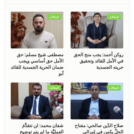
المقالات
المقالات
روكن أحمد: يجب منح الحق
مصطفى شيخ مسلم: حق
في الأمل للقائد وتحقيق
الأمل حق أساسي ويجب
حريته الجسدية
ضمان الحرية الجسدية للقائد
آبو
المقالات
المقالات
صلاح الدّين صالحي: مفتاح
شفان محمد: لن تتقدَّمَ
الحلّ يكمن في إمرالي
العمليَّة ما لم يتم توضيح