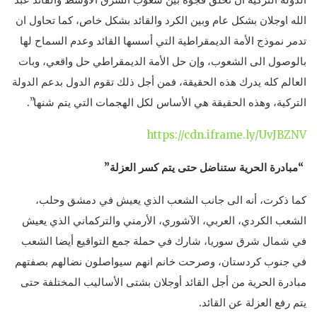
الله اوجلان بشكل عام وبين الكرد والقائد بشكل خاص، كما تحاول ان
تدمر نموذج الأمة الديمقراطية التي أسسها القائد وعدم السماح لها
بالوصول الى الشعوب، وإن حل الأمة الديمقراطي حل واقعي، وبات
العالم كله يدرك هذه الحقيقة، فمن أجل ذلك تقوم الدول بدعم الدولة
التركية، وهذه الحقيقة هي الأساس لكل الهجمات التي يتم شنها”.
https://cdn.iframe.ly/UvJBZNV
“مبادرة الحرية ستناضل حتى يتم كسر العزلة”
كما ذكرت، أنه الى جانب الشعب الذي يعيش في دمشق وحلب،
الشعب الكردي، العربي، الآشوري، الأرمني والتركماني الذي يعيش
في شمال شرق سوريا، شارك في حملة جمع التواقيع أيضا الشعب
في جنوب كردستان، وصرحت خانم انهم سيواصلون نضالهم بصفتهم
مبادرة الحرية من أجل القائد أوجلان بشتى الأساليب المختلفة حتى
يتم رفع العزلة عن القائد.