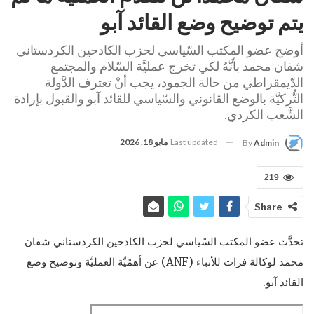
يتم توضيح وضع القائد آبو
أوضح عضو المكتب السّياسي لحزب الكادحين الكردستاني
شفان محمد بأنَّهُ لكي تخرج عمليَّة السّلام والمجتمع
الدّيمقراطي من حالة الجمود، يجب أنْ تعترف الدَّولة
التُّركيَّة بالوضع القانوني والسّياسي للقائد آبو والقبول بإرادة
الشَّعب الكردي.
Last updated
مايو 18, 2026
By
Admin
219
Share
تحدَّث عضو المكتب السّياسي لحزب الكادحين الكردستاني شفان
محمد لوكالة فرات للأنباء (ANF) عن أهمّيَّة العمليَّة وتوضيح وضع
القائد آبو.