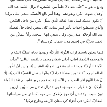
وتابع بالقول: “حتَّى بعد 25 عاماً من السَّجن، لا يزال السَّيد عبد الله
أوجلان صوت الكرد ويقودهم، وهذا أمر بالغ الأهمّيّة، ينبغي على تركيا
أنْ تكون ممتنّة لمثل هذا القائد الّذي يمثّل الكرد من داخل السّجن،
والّذي يستطيع إحداث تأثير كبيرٍ ببيانه، كان ينبغي إيجاد حلّ لقضيَّة
عبد الله أوجلان منذ زمن، وكان ينبغي إنهاء سجنه، وأنَّ يتمكّن من
العمل بحرّيَّة في إحدى مدن شمال كردستان”.
فيما يتعلق باستفزازات الدَّولة التُّركيَّة ونهجها تجاه عمليَّة السّلام
والمجتمع الدّيمقراطي، أدلى شفان محمد بالتّقييم التالي: “بدأت
الدَّولة التُّركيَّة مرحلة حاسمة في العمليَّة السّياسيَّة، وتريد أنْ تُظْهر
للعالم أجمع أنَّهُ لا توجد مشكلة داخليَّة وأنَّها ستحل القضيَّة الكرديَّة، إلّا
أنَّ هذا النَّهج أثار العديد من التَّساؤلات، فمع مرور عام، لم تتَّخذ الدَّولة
التُّركيَّة أيّ خطواتٍ ملموسةٍ، فهي لا تزال تعتقل سياسيّين بارزين
دون سبب، ولا تبذل أيّ جهدٍ لإطلاق سراحهم، كما تواصل سياساتها
المعاديّة للكرد في أجزاء كردستان الأربعة وخارج تركيا.”