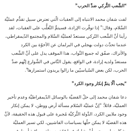
“الشَّعب التُّركي ضدَّ الحرب”
لفت شفان محمد الانتباه إلى العقبات الّتي تعترض سبيل تقدُّم عمليَّة
السَّلام، وقال:” إذا توفَّرت الإرادة، فسيتمُّ التَّغلُّب على العقبات، لقد
رأينا أنَّ الشَّعب التّركي مستعدّ لعمليَّة السَّلام والمجتمع الدّيمقراطي،
عندما تحدَّث دولت بهجلي في البرلمان عن الأخوّة بين الكرد
والأتراك، صفّق له جميع النَّواب، هذا الموقف يدل على أنَّ الشَّعب
مستعدّ ولديه إرادة، في الواقع، يقول النَّاس في الشَّوارع إنَّهم ضدَّ
الحرب، لكن بعض السّياسيّين ما زالوا يريدون استمرارها”.
“يجب ألّا يتمَّ إنكار وجود الكرد”
دعا شفان محمد إلى حلّ القضيَّة بالوسائل الدّيمقراطيَّة وعدم تأخير
العمليَّة، قائلاً: “إنَّ عمليَّة السّلام مسألة أرض ووطن، لا يمكن إنكار
وجود ملايين الكرد، الدَّولة التُّركيَّة مُجبرة على قبول هذه الحقيقة، لأنَّ
هذه القضيّة لا يمكن حلّها بسياسات الفاشيين، لكي تسير العمليَّة
بشكلٍ سليمٍ، يجب أنْ يشارك فيها قوّة وسيطة ومراقبة أو طرف