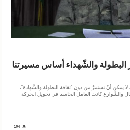
ز البطولة والشّهداء أساس مسيرتنا
ة لا يمكن أنْ تستمرَّ من دون "ثقافة البطولة والشَّهادة"،
جبال والشَّوارع كانت العامل الحاسم في تحويل الحركة
104