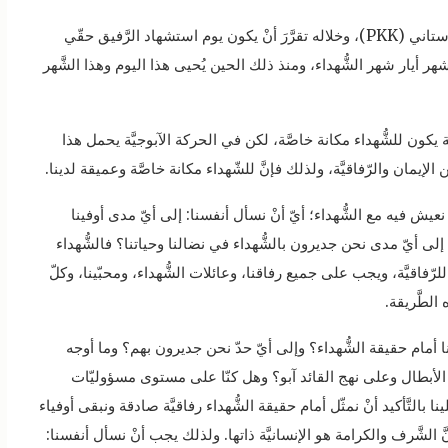
في عام 1981 عُقِدَ المؤتمر الأول لحزب العمال الكردستاني (PKK)، وخلاله تقرَّرَ أنْ يكون يوم استشهاد الرَّفيق حقّي
هر أيار شهر الشُّهداء، ومنذ ذلك الحين يُحيى هذا اليوم وهذا الشَّهر
َة يكون للشُّهداء مكانة خاصَّة، لكن في الحركة الآبوجيَّة يحمل هذا
إيمان والرّفاقيَّة، ولذلك فإنَّ للشّهداء مكانة خاصَّة وعميقة لدينا.
عيش فيه مع الشُّهداء؛ أيّ أنْ نسأل أنفسنا: إلى أيّ مدى أوفينا
إلى أيّ مدى نحن جديرون بالشُّهداء في نضالنا وحياتنا؟ فالشُّهداء
ّفاقيَّة، ويجب على جميع رفاقنا، وعائلات الشُّهداء، ومحبّينا، وكلّ
الطَّريقة.
وقفنا أمام حقيقة الشُّهداء؟ وإلى أيّ حدّ نحن جديرون بهم؟ وما أوجه
 الأبطال وعلى نهج القائد آبو؟ وهل كنّا على مستوى مسؤوليّات
التَّأكيد أنْ نمثّل أمام حقيقة الشُّهداء رفاقيَّة صادقة ونبقى أوفياء
 الشَّرف والكرامة هو الإنسانيَّة ذاتها. ولذلك يجب أنْ نسأل أنفسنا: