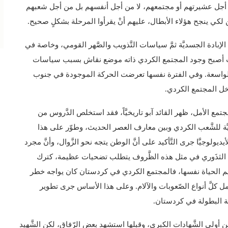
أجل عشيرتهم أو مجتمعهم، لا من أجل أنفسهم بل من أجل شعبهم
لكي ينجح هؤلاء الأبطال، عليهم أنْ يقرأوا المرحلة بشكلٍ صحيح.
ة الجسديَّة ثمَّ سياسات التَّذويب والصَّهر القومي، وخاصة في
 أصبح وجود المجتمع الكردي ذاته موضع نقاش بسبب سياسات
ب الواسعة. وفي الفترة نفسها تعرضت الحركة الموجودة في جنوب
خل المجتمع الكردي.
تمع الأمل، ظهر القائد آبو تاريخيَّاً، فقد استخلص الدَّروس من
اميَّة للشَّعب الكردي وبين معارف العصر الحديث، وطوّر على هذا
ولوجيَّا جرى التَّأكيد على أنَّ الوطن يتجه نحو الزَّوال، وأنَّ مجرد
عمل الثذَوري في مثل هذه الظَّروف يتطلب تضحيات عظيمة، كترك
ديم الحياة نفسها، فالمجتمع الكردي في كردستان كان يواجه خطر
حمل كلَّ أنواع الصّعوبات والآلام. وعلى هذا الأساس جرى تطوير
فة البطولة في كردستان.
دأت مسيرة النّضال، وكانت شهادة 18 أيار من أولى الشَّهادات الكبرى، وقبلها استشهد بعض الرّفاق، لكن الشَّهيد