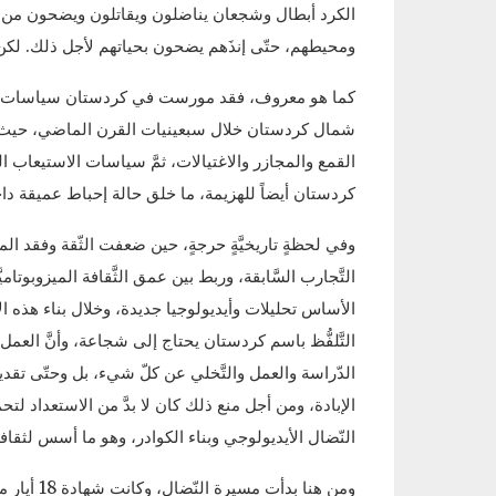
الكرد أبطال وشجعان يناضلون ويقاتلون ويضحون من 
ومحيطهم، حتّى إنذَهم يضحون بحياتهم لأجل ذلك. لكن 
كما هو معروف، فقد مورست في كردستان سياسات الإباد
شمال كردستان خلال سبعينيات القرن الماضي، حيث
القمع والمجازر والاغتيالات، ثمَّ سياسات الاستيعا
كردستان أيضاً للهزيمة، ما خلق حالة إحباط عميقة دا
وفي لحظةٍ تاريخيَّةٍ حرجةٍ، حين ضعفت الثّقة وفقد المج
التَّجارب السَّابقة، وربط بين عمق الثَّقافة الميزوبوت
الأساس تحليلات وأيديولوجيا جديدة، وخلال بناء هذه الأيدي
التَّلفُّظ باسم كردستان يحتاج إلى شجاعة، وأنَّ ال
الدّراسة والعمل والتَّخلي عن كلّ شيء، بل وحتّى تق
الإبادة، ومن أجل منع ذلك كان لا بدَّ من الاستعداد لت
النّضال الأيديولوجي وبناء الكوادر، وهو ما أسس لثقا
ومن هنا ب