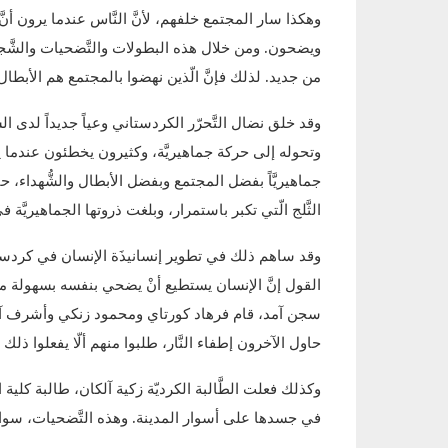
وهكذا سار المجتمع خلفهم، لأنَّ النَّاس عندما يرون أنّ
ويضحون. ومن خلال هذه البطولات والتَّضحيات والشَّج
من جديد. لذلك فإنَّ الّذين نهضوا بالمجتمع هم الأبطال و
وقد خلق نضال التَّحرّر الكردستاني وعياً جديداً لدى ال
وتحوله إلى حركة جماهيريَّة، وكثيرون يخطئون عندما ي
جماهيريَّاً بفضل المجتمع وبفضل الأبطال والشُّهداء،
الثَّلج الّتي تكبر باستمرار، وبلغت ذروتها الجماهيريَّة ف
وقد ساهم ذلك في تطوير إنسانيذَة الإنسان في كردستا
سجن آمد، قام فرهاد كورتاي ومحمود زنكي وأشرف آني
حاول الآخرون إطفاء النَّار، طلبوا منهم ألّا يفعلوا ذلك وأ
وكذلك فعلت الطَّالبة الكرديّة زكية آلكان، طالبة كلية ا
في جسدها على أسوار المدينة. وهذه التَّضحيات، سوا