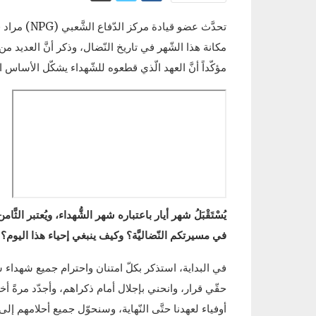
مكانة هذا الشّهر في تاريخ النّضال، وذكر أنَّ العديد م
مؤكّداً أنَّ العهد الّذي قطعوه للشّهداء يشكّل الأساس
يُسْتَقْبَلُ شهر أيار باعتباره شهر الشُّهداء، ويُعتبر ال
في مسيرتكم النّضاليَّة؟ وكيف ينبغي إحياء هذا اليوم؟
في البداية، استذكر بكلّ امتنان واحترام جميع شهداء شهر
حقّي قرار، وانحني بإجلال أمام ذكراهم، وأجدّد مرةً أ
أوفياء لعهدنا حتَّى النّهاية، وسنحوّل جميع أحلامهم إلى