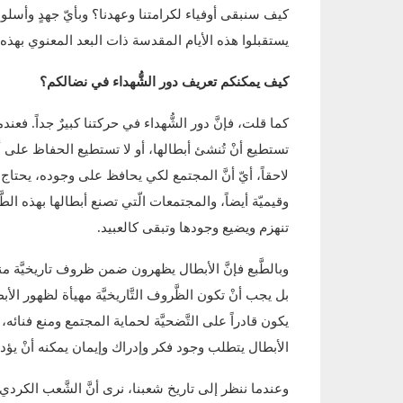
كيف سنبقى أوفياء لكرامتنا وعهدنا؟ وبأيّ جهدٍ وأسل
يستقبلوا هذه الأيام المقدسة ذات البعد المعنوي بهذه ا
كيف يمكنكم تعريف دور الشُّهداء في نضالكم؟
كما قلت، فإنَّ دور الشُّهداء في حركتنا كبيرٌ جداً. فعندم
تستطيع أنْ تُنشئ أبطالها، أو لا تستطيع الحفاظ على أبطا
لاحقاً، أيّ أنَّ المجتمع لكي يحافظ على وجوده، يحتاج إ
وقيميّة أيضاً، والمجتمعات الّتي تصنع أبطالها بهذه الطَّ
تنهزم ويضيع وجودها وتبقى كالعبيد.
وبالطَّبع فإنَّ الأبطال يظهرون ضمن ظروف تاريخيَّة مناس
بل يجب أنْ تكون الظَّروف التَّاريخيَّة مهيأة لظهور ا
يكون قادراً على التَّضحيَّة لحماية المجتمع ومنع فنائ
الأبطال يتطلب وجود فكر وإدراك وإيمان يمكنه أنْ يؤدي
وعندما ننظر إلى تاريخ شعبنا، نرى أنَّ الشَّعب الكرد