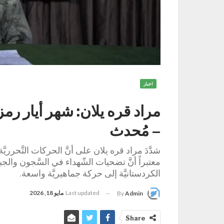
اخبار
مراد قره يلان: شهر أيار رم
– مُحدث
شدَّدَ مراد قره يلان على أنَّ الحركات التَّحرريَّ
معتبراً أنَّ تضحيات الشّهداء في السَّجون وال
الكردستانيَّة إلى حركة جماهيريَّة واسعة.
Last updated
مايو 18, 2026
By
Admin
Share