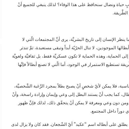
وبٍ حياة ونضال سنحافظ على هذا الوفاء؟ لذلك ينبغي للجميع أنْ
لطَّريقة.
ا ينظر الإنسان إلى تاريخ البشريَّة، يرى أنَّ المجتمعات الّتي لا
لها الموجودين، لا تنال الحرّيّة أبداً وتبقى مستعبدة، ثمَّ تندثر
لى الحماية، وهذه الحماية لا تكون عسكريَّة فقط، بل ثقافيَّة ولغويَّة
ريقة تستطيع الاستمرار في الوجود، أما الّتي لا تصنع أبطالاً فإنَّها
بة، فلا يمكن لأيّ شخصٍ أنْ يصبح بطلاً بمجرد الرَّغبة الشَّخصيَّة،
لأبطال، كما يجب أنْ يستند البطل إلى وعي وإيمان وإرادة راسخة، وأنْ
ه، ومن دون وعي ومعرفة لا يمكن أنُ يتحقّق ذلك، لذلك فإنَّ ظهور
 دوراً داخل المجتمع.
ي يطلق على أبطاله اسم “عكيد” أيّ الشّجعان. فقد كان ولا يزال لدى