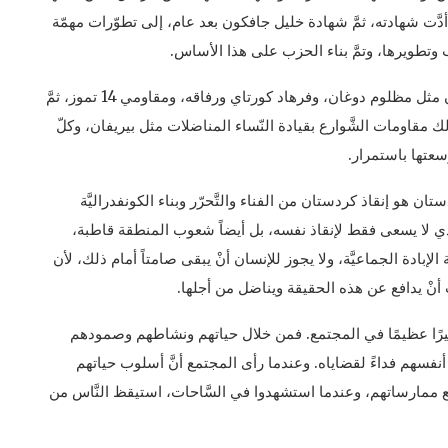
أدَّت شهادته، ثمَّ شهادة خليل جافكون بعد عام، إلى تطوّرات مهمّة
طويرها، وتمَّ بناء الحزب على هذا الأساس.
ثمَّ تواصلت هذه المسيرة مع بطولات مقاومة السَّجون مثل مظلوم دوغان، وفرهاد كورتاي ورفاقه، ومقاومي 14 تموز، ثمَّ
 مقاومات الشَّوارع بقيادة النّساء المناضلات مثل بيريفان، وكلّ
عتها باستمرار.
ان هو إنقاذ كردستان من الفناء والتَّحرّر وبناء الكونفدراليَّة
لكردي لا يسعى فقط لإنقاذ نفسه، بل أيضاً شعوب المنطقة قاطبة،
بادة الجماعيَّة، ولا يجوز للإنسان أنْ يبقى صامتاً أمام ذلك، لأن
 أنْ يدافع عن هذه الحقيقة ويناضل من أجلها.
ا تأثيرًا عظيمًا في المجتمع. فمن خلال حياتهم ونشاطهم وصمودهم
فسهم فداءً لقضاياه. وعندما رأى المجتمع أنَّ أسلوب حياتهم
 ممارساتهم، وعندما استشهدوا في السَّاحات، استيقظ النَّاس من