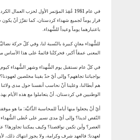
قرار يوماً لجميع شهداء كردستان، كما تقرَّرَ أنْ يكون ش
باعتبارهما يوماً وعيداً للشُّهداء.
للشُّهداء معانٍ كبيرة بالنّسبة لنا، وفي كلّ حركة نضاليّ
المعنى عمقاً أكبر، فحركتْنا قائمةٌ على هذا الأساس من ال
في كلّ عام نستقبل يوم الشُّهداء وشهر الشُّهداء كيوم ن
بواجباتنا تجاههم؟ وإلى أيّ حدّ بقينا مخلصين لعهودنا؟ 
هم أبطالنا، وعلينا أنْ نحاسب أنفسنا حول مدى ولائنا للر
الوطنيين في كردستان، أنْ يتعاملوا مع هذه الأيام بهذه 
أيّ أنْ يجعلوا منها أياماً للمحاسبة الذَّاتيَّة: ما هو م
النّقص لدينا؟ وإلى أيّ مدى نسير على خُطى الشُّهداء
العصر؟ وأين تكمن نواقصنا؟ وكيف يمكننا تجاوزها؟ علينا ب
لعهدنا؛ فالعهد شرف وكرامة، ولا يجوز انتهاك ذلك، لأنَّ