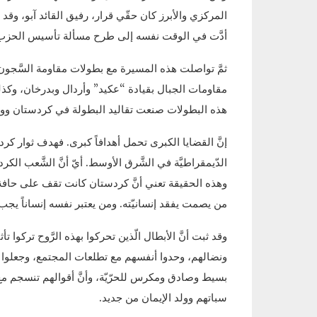
المركزي والأبرز كان حقّي قرار، رفيق القائد آبو، وقد 
أدَّت في الوقت نفسه إلى طرح مسألة تأسيس الحزب وت
مقاومات الجبال بقيادة “عكيد” وأردال وبدرخان، وكذلك
هذه البطولات صنعت تقاليد البطولة في كردستان ووس
إنَّ القضايا الكبرى تحمل أهدافاً كبرى. فهدف ثوار كردست
الدّيمقراطيَّة في الشَّرق الأوسط. أيّ أنَّ الشَّعب ا
وهذه الحقيقة تعني أنَّ كردستان كانت تقف على حافة الإ
من يصمت يفقد إنسانيّته. ومن يعتبر نفسه إنساناً يجب
وقد ثبت أنَّ الأبطال الّذين تحركوا بهذه الرَّوح تركو
ونضالهم، وحدوا أنفسهم مع تطلعات المجتمع، وجعلوا أن
بسيط وصادق ومكرس للحرّيّة، وأنَّ أقوالهم تنسجم مع
سباتهم وولد الإيمان من جديد.