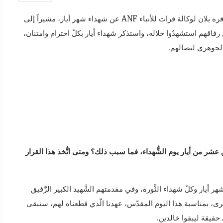
تحدَّث عضو قيادة مركز الدّفاع الشَّعبي (NPG) مراد قره يلان لوكالة فرات للأنباء ANF عن شهداء شهر أيار، مشيراً إلى
ن رفاقهم استشهدُوا خلاله، واستذكر شهداء أيار بكلّ احترام وامتنان،
 الجوهري لنضالهم.
ثَّامن عشر من أيار يوم الشُّهداء، فما سبب ذلك؟ ومتى اتُّخذ هذا القرار
 أيار وكلّ شهداء الثَّورة، وفي مقدمتهم الشَّهيد الكبير الرَّفيق
خرى، بمناسبة هذا اليوم المقدّس، عهدنا الّذي قطعناه لهم، سنبقى
 حقيقة ليبقوا خالدين.