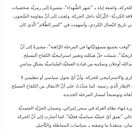
يَّة للحركة، واصفة إياه بـ “شهر الشُّهداء”، مشيرةً إلى رمزيَّة شخصيات
اقة الكرديَّة–التُّركيَّة داخل الحركة. ولفتت إلى أنَّ مقاومة السَّجون،
ي تاريخ النّضال الكردي، وأسهمت في “كسر الظَّلام” الّذي كان
“أوفت بجميع مسؤوليَّاتها في المرحلة الرَّاهنة”، مشيرةً إلى أنَّ
ريخيَّة”، شملت حلّ هيكلته وتغيير استراتيجيَّة الكفاح المسلح.
الله أوجلان وتمكينه من قيادة العمليَّة السّياسيَّة بشكلٍ مباشرٍ.
كري والاستراتيجي للحركة، وأنَّ أيّ تحول سياسي أو تنظيمي لا
الإطار الّذي رسمه. كما شدَّدَتْ على أنَّ الانتقال من الكفاح المسلح
لقائد وتوضيحاً لمسار المرحلة الجديدة.
رة إنهاء نظام العزلة في سجن إمرالي، وضمان الحرّيَّة الجسديَّة
لي “يعيق أيّ عمليَّة سياسيَّة فعليَّة”. كما أشارت إلى أنَّ الحركة
سان، منتقدةً ما وصفته بـ سياسات المماطلة والتَّأجيل.