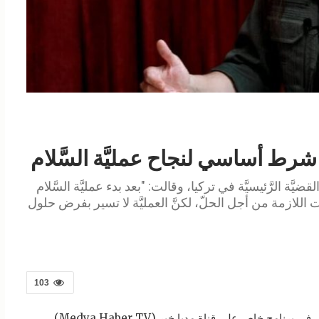
بو شرط أساسي لنجاح عمليَّة السَّلام
قضيَّة الرَّئيسيَّة في تركيا، وقالت: "بعد بدء عمليَّة السَّلام
اللازمة من أجل الحلّ، لكنَّ العمليَّة لا تسير بفرض حلول
103
شاركت عضوة حركة التَّحرّر الكردستانيّة، هيلين أوميد، في برنامج خاص على قناة مديا خبر (Medya Haber TV)،