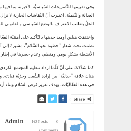
وفي تقييمها للتَّصريحات السّياسيَّة الأخيرة، بما ف
العدالة والتَّنميَّة، اعتبرت أنَّ النّقاشات الجارية ل
الحلَّ يتطلب الاعتراف بالوضع السّياسي والقانوني للقا
واختتمَتْ هيلين أوميد حديثها بالتّأكيد على أهمّيّة الفع
نظمت تحت شعار “خطوة نحو السَّلام”، مشيرةً إلى أنّ
الأنشطة بشكلٍ يومي ومنظم، وعدم حصرها في إطار الاحت
كما شدَّدَتْ على أنَّ كلَّما ازداد تنظيم المجتمع الكردي، 
هناك علاقة “جدليَّة” بين إرادة الشَّعب وحرّيَّة قياد
في هذه الفعّاليّات، بهدف تعزيز فرص السّلام وبناء أر
Share
Admin
142 Posts
0
Comments