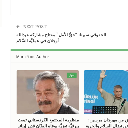
NEXT POST
الحقوقي سبينا: “حقُّ الأمل” مفتاح مشاركة عبدالله
أوجلان في عمليَّة السَّلام
More From Author
اخبار
ش من مهرجان مرسين:
منظومة المجتمع الكردستاني تبعث
ن نضال السلام والحرية
ببرقيَّة تعزيَّة بوفاة الفنّان قدير إينانر