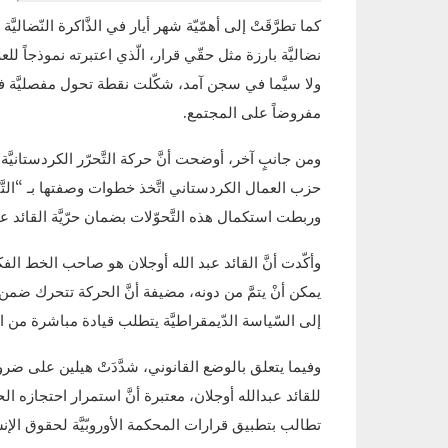
كما تطرَّقَتْ إلى أهمّيّة شهر أيار في الذَّاكرة النّضال
نضاليَّة بارزة مثل حقّي قرار، الّذي اعتبرته نموذجاً للعل
ولا سيَّما في سجن آمد، شكّلت نقطة تحول مفصليَّة ف
مفروضاً على المجتمع.
ومن جانبٍ آخر، أوضحت أنَّ حركة التَّحرّر الكردستانيَّة 
حزب العمال الكردستاني اتَّخذ خطوات وصفتها بـ “التَّا
وربطت استكمال هذه التَّحوّلات بضمان حرّيَّة القائد عبد
وأكّدت أنَّ القائد عبد الله أوجلان هو صاحب الخط الف
يمكن أنْ يتمَّ من دونه، مضيفة أنَّ الحركة تتحرك ضمن 
إلى السّياسة الدّيمقراطيَّة يتطلب قيادة مباشرة من ا
وفيما يتعلق بالوضع القانوني، شدَّدَتْ هيلين على ضرو
للقائد عبدالله أوجلان، معتبرة أنَّ استمرار احتجازه الحا
تطالب بتطبيق قرارات المحكمة الأوروبّيَّة لحقوق الإن