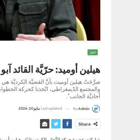
اخبار
هيلين أوميد: حرّيَّة القائد آ
صرَّحَتْ هيلين أوميت بأنَّ القضيَّة الكرديَّة هي ال
والمجتمع الدّيمقراطي، اتّخذنا كحركة الخطوات 
أحاديَّة الجانب".
Last updated
مايو 20, 2026
By
Admin
Share