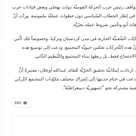
يها مواقف رئيس حزب الحركة القوميَّة دولت بهجلي وبعض قيادات حزب
ا تزال في إطار الخطاب السّياسي دون خطوات عمليَّة ملموسة. ورأت أنَّ
ئد آبو وتأمين شروط عمله بحرّيَّة.
ّاليّات الشّعبيَّة الجارية في مدن كردستان وتركيا، وخصوصاً تلك الّتي
َ هذه التَّحركات تعكس حيويَّة المجتمع. ودعت إلى توسيع هذه
جاج فقط، بل ربطها ببناء المجتمع والتَّنظيم الذّاتي.
ازدادت إمكانيَّة تحقيق الحرّيَّة للقائد عبدالله أوجلان، معتبرةً أنَّ
ته. ودعت في ختام حديثها إلى إشراك مختلف مكوّنات المجتمع التّركي
ضية مشتركة نحو “جمهوريّة ديمقراطيّة”.
103