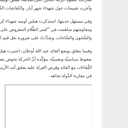
وأجرت تقييمات حول شهداء شهر أيار، والنّقاشات الدَّا
وفي مستهل حديثها، استذكرت هيلين أوميد شهداء كردس
ومقاومتهم ساهمت في “كسر الظَّلام المفروض على كردس
والسَّجون والسَّاحات. وشدَّدَتْ على ضرورة نقل قيم الشّ
وفيما يتعلق بوضع القائد عبد الله أوجلان، اعتبرت هيل
اللّقاءات مع القائد وفرض العزلة عليه يعمّق أمد الأزمة”، م
في مقاربة الدَّولة تجاهه.