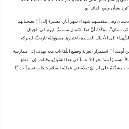
ئرة بشأن وضع القائد آبو.
تان وفي مقدمتهم شهداء شهر أيار، مشيرةً إلى أنَّ تضحياتهم
تان”، مؤكّدةً أنَّ هذا النّضال مستمرٌّ اليوم في الجبال
ُهداء إلى الأجيال الجديدة باعتبارها مسؤوليَّة تاريخيَّة للحركة.
ين أوميد أنَّ استمرار العزلة وقطع اللّقاءات معه يهدف إلى ممارسة
ضغوط سياسيَّة ونفسيَّة، مؤكّدة أنَّ الحركة تخوض نضالاً مستمرَّاً منذ نحو 50 عاماً في هذا السّياق. وقالت :إن “قطع
شدَّدَةً على أن أيّ تقدُّم في عمليَّة السَّلام يتطلب تغييراً جذريَّاً