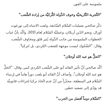
ملموسة على الفور.
“التَّجربة التَّاريخيَّة وخوف الدَّولة التُّركيَّة من إرادة الشَّعب”
ذكّر صالحي بعمليات السَّلام السَّابقة، ولفت الانتباه إلى تورغوت
أوزال، ونجم الدّين أربكان، وعمليَّة السّلام لعام 2013. وأكّد بأنَّ غياب
الخطوات الملموسة من جانب الدَّولة يُثير قلق ومخاوف الشَّعب،
وقال: “الشّكوك ليست موجهة للشعب الكردي، بل لتركيا”.
“الحلُّ هو عبد الله أوجلان”
أكّد صالحي أنَّ تأثير القائد آبو على الشَّعب الكردي كبير، وقال: “الحلُّ
هو عبد الله أوجلان”، وأضاف أنَّ القائد آبو يلعب دوراً هاماً في إرساء
السَّلام في المنطقة، محذّراً من أنَّ عدم اتّخاذ تركيا إجراءات قانونيَّة
قد يؤدّي إلى تصعيد خطير.
“السَّلام دوماً أفضل من الحرب”