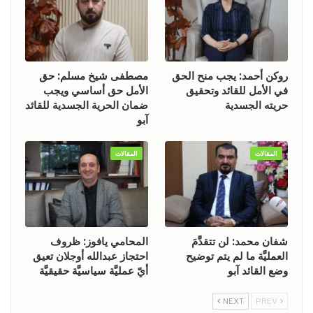
روكن أحمد: يجب منح الحق
مصطفى شيخ مسلم: حق
في الأمل للقائد وتحقيق
الأمل حق أساسي ويجب
حريته الجسدية
ضمان الحرية الجسدية للقائد
آبو
المقالات
المقالات
شفان محمد: لن تتقدَّمَ
المحامي يافوز: ظروف
العمليَّة ما لم يتم توضيح
احتجاز عبدالله أوجلان تعيق
وضع القائد آبو
أيّ عمليَّة سياسيَّة حقيقيَّة
NEXT
PREV