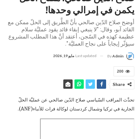
يكمن في إمرالي وحدها!
أوضح صلاح الدّين صالحي بأنَّ الطَّريق إلى الحلّ ممكن مع
القائد آبو، وقال: "لا ينبغي إبقاء قائد يقود عمليَّة سلام
عظيمة كهذه في السّجن، أعتقد أنَّ هذا المطلب المشروع
سيؤثّر إيجاباً على نجاح العمليَّة".
Last updated
مايو 19, 2026
By
Admin
200
Share
تحدَّث المراقب السّياسي صلاح الدّين صالحي عن عمليَّة الحلّ
الجارية في تركيا وشمال كردستان لوكالة فرات للأنباء(ANF).