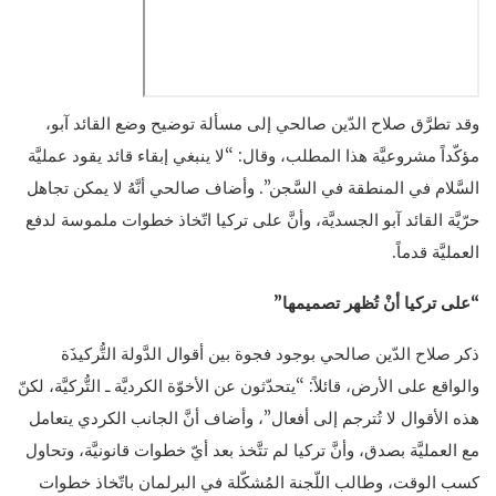
وقد تطرَّق صلاح الدّين صالحي إلى مسألة توضيح وضع القائد آبو،
مؤكّداً مشروعيَّة هذا المطلب، وقال: “لا ينبغي إبقاء قائد يقود عمليَّة
السَّلام في المنطقة في السَّجن”. وأضاف صالحي أنَّهُ لا يمكن تجاهل
حرّيَّة القائد آبو الجسديَّة، وأنَّ على تركيا اتّخاذ خطوات ملموسة لدفع
العمليَّة قدماً.
“على تركيا أنْ تُظهر تصميمها”
ذكر صلاح الدّين صالحي بوجود فجوة بين أقوال الدَّولة التُّركيذَة
والواقع على الأرض، قائلاً: “يتحدّثون عن الأخوّة الكرديَّة ـ التُّركيَّة، لكنّ
هذه الأقوال لا تُترجم إلى أفعال”، وأضاف أنَّ الجانب الكردي يتعامل
مع العمليَّة بصدق، وأنَّ تركيا لم تتَّخذ بعد أيّ خطوات قانونيَّة، وتحاول
كسب الوقت، وطالب اللّجنة المُشكّلة في البرلمان باتّخاذ خطوات