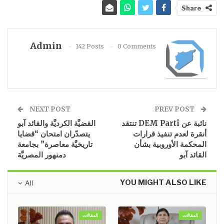
Share
Admin
142 Posts
0 Comments
NEXT POST
PREV POST
نائبة عن DEM Partî تنتقد
القضيَّة الكرديَّة والقائد آبو
أنقرة لعدم تنفيذ قرارات
يتصدّران امتحان “قضايا
المحكمة الأوروبية بشأن
تاريخيَّة معاصرة” بجامعة
القائد آبو
دمنهور المصريَّة
YOU MIGHT ALSO LIKE
All
المقالات
المقالات