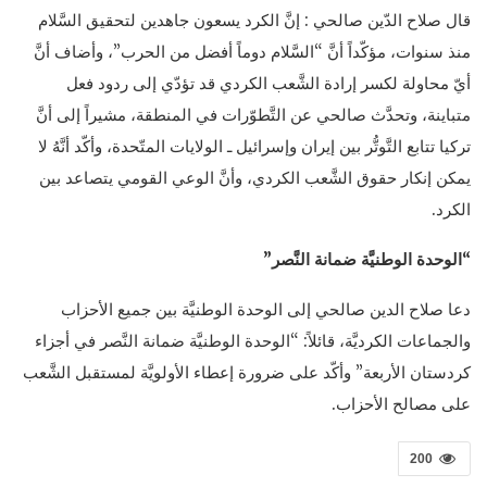
قال صلاح الدّين صالحي : إنَّ الكرد يسعون جاهدين لتحقيق السَّلام
منذ سنوات، مؤكّداً أنَّ “السَّلام دوماً أفضل من الحرب”، وأضاف أنَّ
أيّ محاولة لكسر إرادة الشَّعب الكردي قد تؤدّي إلى ردود فعل
متباينة، وتحدَّث صالحي عن التَّطوّرات في المنطقة، مشيراً إلى أنَّ
تركيا تتابع التَّوتُّر بين إيران وإسرائيل ـ الولايات المتّحدة، وأكّد أنَّهُ لا
يمكن إنكار حقوق الشَّعب الكردي، وأنَّ الوعي القومي يتصاعد بين
الكرد.
“الوحدة الوطنيَّة ضمانة النَّصر”
دعا صلاح الدين صالحي إلى الوحدة الوطنيَّة بين جميع الأحزاب
والجماعات الكرديَّة، قائلاً: “الوحدة الوطنيَّة ضمانة النَّصر في أجزاء
كردستان الأربعة” وأكّد على ضرورة إعطاء الأولويَّة لمستقبل الشَّعب
على مصالح الأحزاب.
200