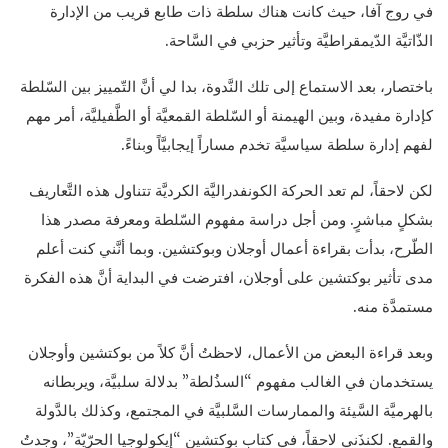
في روج آفا، حيث كانت هناك سلطة ذات طابع قريب من الإدارة
الذّاتيَّة الدّيمقراطيَّة وتأثير حزبي في السَّاحة.
باختصار، بعد الاستماع إلى تلك النَّدوة، بدا لي أنَّ التّمييز بين السّلطة
كإدارة مفيدة، وبين الهيمنة أو السّلطة القمعيَّة أو الطَّفيليَّة، أمر مهم
لفهم إدارة سلطة سياسيَّة تخدم مساراً إيجابيَّاً وبناءً.
لكن لاحقاً، لم تعد الحركة الكونفدراليَّة الكرديَّة تتناول هذه التَّعاريف
بشكلٍ مباشرٍ. ومن أجل دراسة مفهوم السّلطة ومعرفة مصدر هذا
الطّرح، بدأت بقراءة أعمال أوجلان وبوكتشين. وبما أنَّني كنت أعلم
مدى تأثير بوكتشين على أوجلان، افترضت في البداية أنَّ هذه الفكرة
مستمدَّة منه.
وبعد قراءة البعض من الأعمال، لاحظتُ أنَّ كلاً من بوكتشين وأوجلان
يستخدمان في الغالب مفهوم “السذُلطة” بدلالة سلبيَّة، ويربطانه
بالهرميَّة السَّيئة والممارسات السَّلبيَّة في المجتمع، وكذلك بالدَّولة
والقمع. لكنذَني لاحقاً، في كتاب بوكتشين “إيكولوجيا الحرّيّة”، وجدتُ