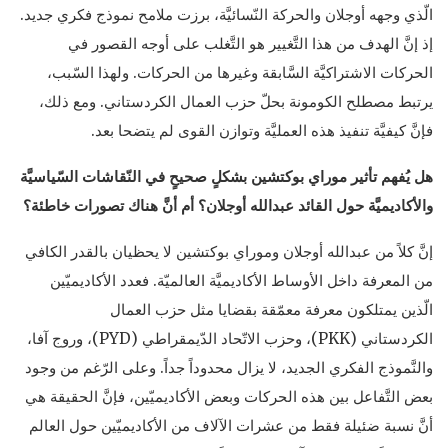
الّذي وجهه أوجلان والحركة النّسائيَّة، برزت ملامح نموذج فكري جديد.
إذ إنَّ الهدف من هذا التَّغيير هو التَّغلب على أوجه القصور في
الحركات الاشتراكيَّة السَّابقة وغيرها من الحركات. ولهذا السّبب،
يرتبط مصطلح الكومونة بحلّ حزب العمال الكردستاني. ومع ذلك،
فإنَّ كيفيَّة تنفيذ هذه العمليَّة وتوازن القوى لم يتضحا بعد.
هل يُفهم تأثير موراي بوكتشين بشكلٍ صحيحٍ في النّقاشات السّياسيَّة
والأكاديميَّة حول القائد عبدالله أوجلان؟ أم أنَّ هناك تصورات خاطئة؟
إنَّ كلاً من عبدالله أوجلان وموراي بوكتشين لا يحظيان بالقدر الكافي
من المعرفة داخل الأوساط الأكاديميَّة العالميّة. فعدد الأكاديميّين
الّذين يمتلكون معرفة معمّقة بقضايا مثل حزب العمال
الكردستاني (PKK)، وحزب الاتّحاد الدّيمقراطي (PYD)، وروج آفا،
والنَّموذج الفكري الجديد، لا يزال محدوداً جداً. وعلى الرّغم من وجود
بعض التَّفاعل بين هذه الحركات وبعض الأكاديميّين، فإنَّ الحقيقة هي
أنَّ نسبة ضئيلة فقط من عشرات الآلاف من الأكاديميّين حول العالم