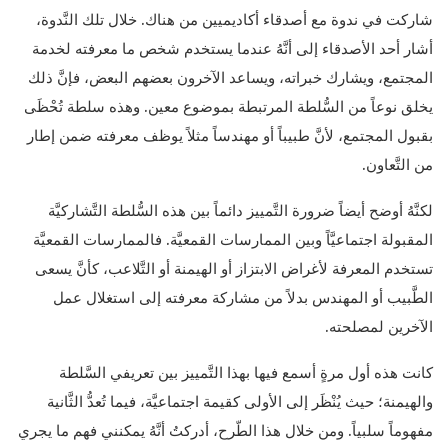
شاركت في ندوة مع أصدقاء أكاديميين من هناك. خلال تلك النَّدوة،
أشار أحد الأصدقاء إلى أنَّهُ عندما يستخدم شخص ما معرفته لخدمة
المجتمع، ويشارك خبراته، ويساعد الآخرون بعضهم البعض، فإنَّ ذلك
يخلق نوعاً من السُّلطة المرتبطة بموضوع معين. وهذه سلطة تُحْظَى
بقبول المجتمع، لأنَّ طبيباً أو مهندساً مثلاً يوظف معرفته ضمن إطار
من التَّعاون.
لكنَّهُ أوضح أيضاً ضرورة التَّمييز دائماً بين هذه السُّلطة التَّشاركيَّة
المقبولة اجتماعيَّاً وبين الممارسات القمعيَّة. فالممارسات القمعيَّة
تستخدم المعرفة لأغراض الابتزاز أو الهيمنة أو التَّلاعب، كأنَّ يسعى
الطَّبيب أو المهندس بدلاً من مشاركة معرفته إلى استغلال عمل
الآخرين لمصلحته.
كانت هذه أول مرةٍ أسمع فيها بهذا التَّمييز بين تعريفي السَّلطة
والهيمنة؛ حيث يُنْظَر إلى الأولى كقيمة اجتماعيَّة، فيما تُعدُّ الثَّانية
مفهوماً سلبياً. ومن خلال هذا الطّرح، أدركتُ أنَّهُ يمكنني فهم ما يجري