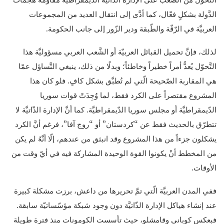
الدَّولة بشكلٍ فعّال، كما أدَّى إلى انتقال العديد من المجموعات
العربيَّة في الرّقّة والطّبقة ودير الزّور إلى جانب الحكومة.
لذلك، فإنَّ تحميل القبائل العربيّة أو الشَّعب العربي مسؤوليَّة هذا
التَّحوّل يُعدُّ أمراً خطيراً وخاطئاً؛ وبدلًا من ذلك، ينبغي التَّساؤل عمّا
هي المقاربة الصّحيحة الّتي لم تُطبَّق بشكل كافٍ. فلو كان هذا
المشروع مقتصراً على الكرد فقط، لما وُجِدَتْ قوات سوريا
الدّيمقراطيَّة أو مجلس سوريا الدّيمقراطيَّة. كما أنَّ الإدارة الذّاتيَّة لا
تتطرّق بالحديث فقط عن “كردستان” أو “روج آفا”، فرغم أنَّ الكرد
يشكلون جزءاً من هذا المشروع وقد انبثق من عندهم، إلّا أنَّهُ لم يكن
من المخطط أنْ يكونوا القوة الوحيدة المشاركة فيه في أيّ وقت من
الأوقات.
ففي المدن العربيَّة الّتي تمَّ تحريرها من داعش، برزت مشكلة كبيرة
عند إنشاء هياكل الإدارة الذّاتيَّة دون وجود شبكة مؤسّساتيّة سابقة.
فبعكس كوباني وقامشلو، حيث تأسست الكومونات منذ فترة طويلة