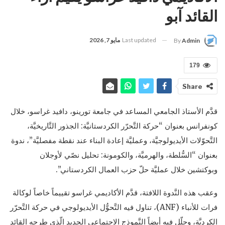
القائد آبو
Last updated
مايو 7, 2026
By
Admin
179
Share
قدَّم الأستاذ الجامعي المساعد في جامعة تورينو، دافيد غراسو، خلال
كونفرانس بعنوان “حركة التَّحرّر الكردستانيَّة: الجذور التَّاريخيَّة،
التَّحوّلات الأيديولوجيَّة، وعمليَّة إعادة البناء عند نقطة مفصليَّة”، ندوة
بعنوان “السُّلطة، والهرميَّة، والكومونة: تحليل نصّي لأوجلان
وبوكتشين خلال عمليَّة حلّ حزب العمال الكردستاني”.
وعقب هذه النَّدوة اللافتة، قدَّم الأكاديمي غراسو تقييماً خاصاً لوكالة
فرات للأنباء (ANF)، تناول فيه التَّحوُّل الأيديولوجي في حركة التَّحرّر
الكرديَّة، وحلّل فيه أيضاً النَّموذج الاجتماعي الجديد الّذي طرحه القائد