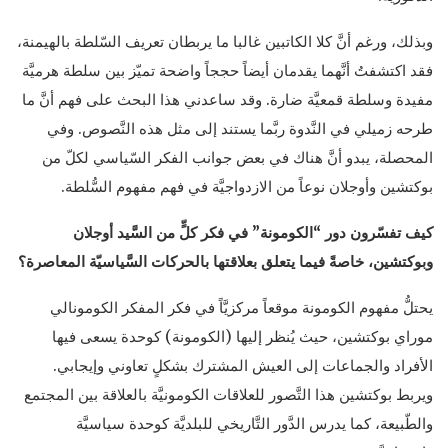
وبذلك، ورغم أنَّ كلا الكاتبين غالبا ما يربطان تعريف السّلطة بالهيمنة،
فقد اكتشفتُ أنَّهما يقدمان أيضاً حججاً واضحة تميّز بين سلطة هرميَّة
مفيدة وسلطة قمعيَّة ضارة. وقد ساعدني هذا البحث على فهم أنَّ ما
طرحه زميلي في النَّدوة ربَّما يستند إلى مثل هذه النَّصوص. وفي
المحصلة، يبدو أنَّ هناك في بعض جوانب الفكر السّياسي لكلّ من
بوكتشين وأوجلان نوعاً من الازدواجيَّة في فهم مفهوم السُّلطة.
كيف تفسّرون دور “الكومونة” في فكر كلٍّ من السَّيد أوجلان
وبوكتشين، خاصةً فيما يتعلق بعلاقتها بالحركات السَّياسيّة المعاصرة؟
يحتلُّ مفهوم الكومونة موقعاً مركزيَّاً في فكر المفكر الكومونالي
موراي بوكتشين، حيث يُنظر إليها (الكومونة) كوحدة يسعى فيها
الأفراد والجماعات إلى العيش المشترك بشكلٍ تعاوني وإيجابي.
ويربط بوكتشين هذا التَّصور للعلاقات الكومونيَّة بالعلاقة بين المجتمع
والطّبيعة، كما يدرس الدَّور التَّاريخي للبلديَّة كوحدة سياسيَّة