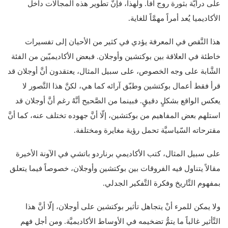
على درايَّة بثورة روج آفا. ولهذا، فإنَّ تطوير هذه المجالات داخل
الأكاديميا يُعد أمراً مهمَّاً للغاية.
هذا النَّقص في المعرفة يؤدي في كثير من الأحيان إلى تفسيرات
خاطئة في العلاقة بين بوكتشين وأوجلان. فبعض الأكاديميّين من الفئة
الشَّابة على وجه الخصوص، على سبيل المثال، يعتقدون أنَّ أوجلان قد
قرأ فقط أعمال بوكتشين وطبّق آرائه كما هي، لكنَّ هذا التَّصور لا
يعكس الواقع بشكلٍ دقيقٍ. فبينما من الصَّحيح أنَّهُ رغم أنَّ أوجلان قد
استلهم بعض المفاهيم من بوكتشين، إلّا أنَّ جهوده تختلف عنه، كما أنَّ
مقترحاته السّياسيَّة تحمل رؤية مغايرة ومختلفة.
على سبيل المثال، كتب الأكاديمي برناردو باتشي في الآونة الأخيرة
مقالاً يتناول فيه الفروقات بين بوكتشين وأوجلان، خصوصاً فيما يتعلق
بمفهوم التَّاريخ وفكرة التَّفكير الجدلي.
ولا يمكن للمرء أنْ يتجاهل تأثير بوكتشين على أوجلان، إلّا أنَّ هذا
التَّأثير غالباً ما يتمُّ تضخيمه في الأوساط الأكاديميَّة. ومن أجل فهم