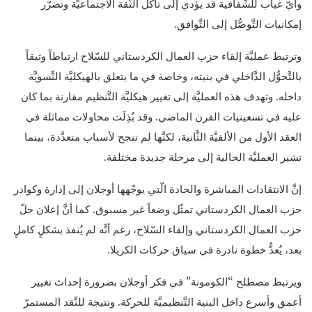
وأيّ غياب للشّفافية قد يؤدي إلى تآكل الثّقة الاجتماعيَّة وتضرّر
إمكانيات التَّوصُّل إلى التَّوافق.
وترتبط عمليَّة إلقاء حزب العمال الكردستاني للسّلاح ارتباطاً وثيقاً
بالتَّحوُّل الدَّاخلي في بنيته، وخاصة في ما يتعلق بالهيكليَّة النَّسويَّة
داخله. وتهدف هذه العمليَّة إلى تغيير هيكليَّة التَّنظيم مقارنة بما كان
عليه في تسعينيات القرن الماضي. وقد بُذِلَت محاولات مماثلة في
العقد الأول من الألفيَّة الثَّانية، لكنَّها لم تنجح لأسباب متعدَّدة، بينما
تشير العمليَّة الحالية إلى مرحلة جديدة مختلفة.
إنَّ الانتقادات المباشرة والحادة الّتي يوجّهها أوجلان إلى إدارة وكوادر
حزب العمال الكردستاني تمثّل وضعاً غير مسبوق. كما أنَّ إعلان حلّ
حزب العمال الكردستاني وإلقاء السّلاح، رغم أنَّه لم يُنفذ بشكلٍ كاملٍ
بعد، يُعدُّ خطوة نادرة في سياق حركات الكريلا.
ويرتبط مصطلح “الكومونة” في فكر أوجلان بضرورة إحداث تغيير
أعمق وأسرع داخل البنية التَّنظيميَّة للحركة. ونتيجة للنَّقد المستمرّ