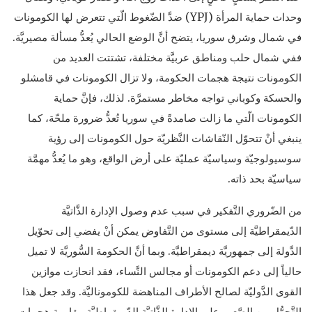
وحدات حماية المرأة (YPJ) ضدَّ الضّغوط الّتي تتعرض لها الكومونات
في شمال وشرق سوريا، يتضح أنَّ الوضع الحالي يُعدُّ مسألة مصيريَّة.
ففي شمال حلب ومناطق عربيَّة مختلفة، تشتتت العديد من
الكومونات نتيجة هجمات الحكومة، ولا تزال الكومونات في قامشلو
والحسكة وكوباني تواجه مخاطر مستمرَّة. لذلك، فإنَّ حماية
الكومونات الّتي ما زالت صامدةً في سوريا تُعدُّ ضرورة ملحّة، كما
ينبغي أنْ تتحوّل النّقاشات النَّظريّة حول الكومونات إلى رؤية
سوسيولوجيّة وسياسيّة عمليّة على أرض الواقع، وهو ما يُعدُّ مهمَّة
سياسيّة بحد ذاته.
من الضّروري التَّفكير في سبب عدم وصول الإدارة الذَّاتيَّة
الدّيمقراطيَّة إلى مستوى من التَّفاوض يمكن أنْ يفضي إلى تحوّيل
الدَّولة إلى جمهوريَّة ديمقراطيَّة. وبما أنَّ الحكومة السُّوريَّة لا تميل
حالياً إلى دعم الكومونات أو مجالس النَّساء، فقد انحازت موازين
القوى الدَّوليّة لصالح الأطراف المناهضة للكوموناليَّة. وقد جعل هذا
التَّحوُّل من الصَّعب على الإدارة الذَّاتيَّة الدّيمقراطيَّة مقاومة هجمات