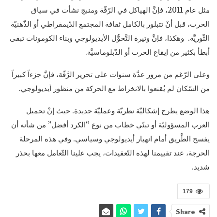
مثل عام 2011، فإنَّ الهياكل في الرّقّة ومنبج نشأت في سياق
الحرب، قبل أنْ تتبلور بالكامل ثقافة المجتمع الدّيمقراطي أو الذّهنيّة
الثّوريَّة. وهكذا، فإنَّ وتيرة التَّحوُّل الأيديولوجي وبناء الكومونات تبقى
أبطأ بكثير من إيقاع الحرب أو الدّبلوماسيَّة.
وعلى الرّغم من مرور عدَّة سنوات على تحرير الرَّقّة، فإنَّ جزءاً كبيراً
من السّكان لم يُقنعوا بالانخراط مع الحركة من منظور أيديولوجي.
هذا الوضع يطرح إشكاليّة نظريّة وعمليّة جديدة. حيث إنْ تحميل
العرب المسؤوليّة أو تبنّي خطاب من نوع “الكرد أفضل” من شأنه أن
يفسح الطَّريق أمام انهيار أيديولوجي وسياسي. وفي هذه المرحلة
الحرجة، عند تقييمنا لهذه التّعقيدات، يجب علينا التّعامل معها بحذر
شديد.
179
Share