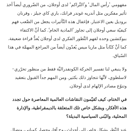
مفهومي ’رأس المال‘ و’التَّراكم‘ لدى أوجلان، من الضّروري أيضاً أخذ
تأثير مفكرين مثل أندريه غوندر فرانك، باري كاي جيلز ، وفرنان
بروديل بعين الاعتبار. فإغفال هذه التَّأثيرات يجعل من الصَّعب فهم
كيفيّة سعي أوجلان إلى تجاوز ’المادية الخام‘. كما أنَّ الاكتفاء
ببوكتشين وحده لفهم التَّطور الفكري لدى أوجلان يُعدُّ قراءة ضعيفة.
كما أنَّ كتّاباً مثل ماريا ميس يُعدّون أيضاً من المراجع المهمَّة في هذا
السّياق.
ولا ينبغي لنا تفسير الحركة الكونفدراليَّة فقط من منظور تحرّري-
لاسلطوي، لأنَّها تتجاوز ذلك بكثير. ومن المهم جداً القبول بتعقيد
وتنوّع مصادر الإلهام لدى أوجلان.
في الختام، كيف تُقيّمون النقاشات العالمية المعاصرة حول تجدد
هذه الأفكار، وبشكل خاص تلك المتعلقة بالديمقراطية، والإدارة
المحلية، والبُنى السياسية البديلة؟
عند النَّظر بشكلٍ خاصٍ إلى أحداث روج آفا، وحصار كوباني، ونضال