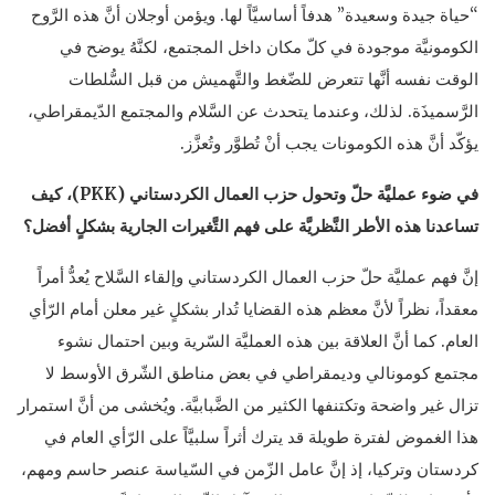
“حياة جيدة وسعيدة” هدفاً أساسيَّاً لها. ويؤمن أوجلان أنَّ هذه الرَّوح
الكومونيَّة موجودة في كلّ مكان داخل المجتمع، لكنَّهُ يوضح في
الوقت نفسه أنَّها تتعرض للضّغط والتَّهميش من قبل السُّلطات
الرَّسميذَة. لذلك، وعندما يتحدث عن السَّلام والمجتمع الدّيمقراطي،
يؤكّد أنَّ هذه الكومونات يجب أنْ تُطوَّر وتُعزَّز.
في ضوء عمليَّة حلّ وتحول حزب العمال الكردستاني (
PKK
)، كيف
تساعدنا هذه الأطر النَّظريَّة على فهم التَّغيرات الجارية بشكلٍ أفضل؟
إنَّ فهم عمليَّة حلّ حزب العمال الكردستاني وإلقاء السَّلاح يُعدُّ أمراً
معقداً، نظراً لأنَّ معظم هذه القضايا تُدار بشكلٍ غير معلن أمام الرّأي
العام. كما أنَّ العلاقة بين هذه العمليَّة السّرية وبين احتمال نشوء
مجتمع كومونالي وديمقراطي في بعض مناطق الشّرق الأوسط لا
تزال غير واضحة وتكتنفها الكثير من الضَّبابيَّة. ويُخشى من أنَّ استمرار
هذا الغموض لفترة طويلة قد يترك أثراً سلبيَّاً على الرّأي العام في
كردستان وتركيا، إذ إنَّ عامل الزّمن في السّياسة عنصر حاسم ومهم،