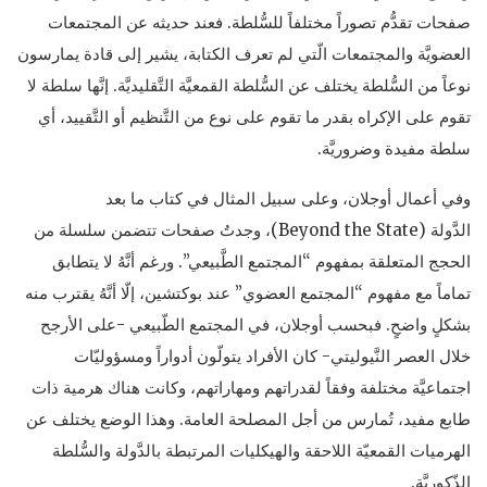
صفحات تقدُّم تصوراً مختلفاً للسُّلطة. فعند حديثه عن المجتمعات
العضويَّة والمجتمعات الّتي لم تعرف الكتابة، يشير إلى قادة يمارسون
نوعاً من السُّلطة يختلف عن السُّلطة القمعيَّة التَّقليديَّة. إنَّها سلطة لا
تقوم على الإكراه بقدر ما تقوم على نوع من التَّنظيم أو التَّقييد، أي
سلطة مفيدة وضروريَّة.
وفي أعمال أوجلان، وعلى سبيل المثال في كتاب ما بعد
الدَّولة (Beyond the State)، وجدتُ صفحات تتضمن سلسلة من
الحجج المتعلقة بمفهوم “المجتمع الطَّبيعي”. ورغم أنَّهُ لا يتطابق
تماماً مع مفهوم “المجتمع العضوي” عند بوكتشين، إلّا أنَّهُ يقترب منه
بشكلٍ واضحٍ. فبحسب أوجلان، في المجتمع الطّبيعي -على الأرجح
خلال العصر النَّيوليتي- كان الأفراد يتولّون أدواراً ومسؤوليّات
اجتماعيَّة مختلفة وفقاً لقدراتهم ومهاراتهم، وكانت هناك هرمية ذات
طابع مفيد، تُمارس من أجل المصلحة العامة. وهذا الوضع يختلف عن
الهرميات القمعيّة اللاحقة والهيكليات المرتبطة بالدَّولة والسُّلطة
الذّكوريَّة.