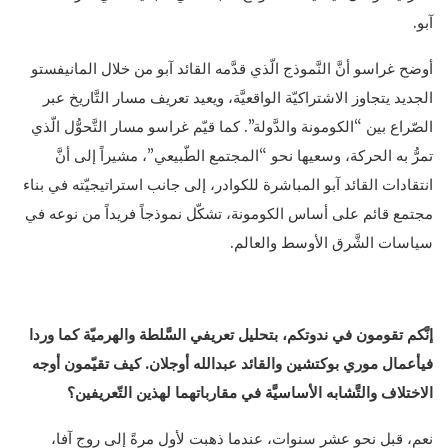
آبو.
أوضح غراسو أنَّ النَّموذج الّذي قدَّمه القائد آبو من خلال المانيفستو
الجديد يتجاوز الاشتراكيّة الواقعيَّة، ويعيد تعريف مسار التَّاريخ عبر
الصّراع بين “الكومونة والدَّولة”. كما قيّم غراسو مسار التَّحوُّل الّذي
تمرُّ به الحركة، وسعيها نحو “المجتمع الطّبيعي”، مشيراً إلى أنَّ
انتقادات القائد آبو المباشرة للكوادر، إلى جانب استراتيجيّته في بناء
مجتمع قائم على أساس الكومونة، تشكّل نموذجاً فريداً من نوعه في
سياسات الشَّرق الأوسط والعالم.
إنَّكم تقومون في ندوتكم، بتحليل تعريفي السَّلطة والهرميّة كما وردا
فيأعمال موري بوكتشين والقائد عبدالله أوجلان. كيف تقيّمون أوجه
الاختلاف والتَّشابه الأساسيَّة في مقارباتهما لهذين التّعريفين؟
نعم، قبل نحو عشر سنوات، عندما ذهبت لأول مرةً إلى روج آفا،