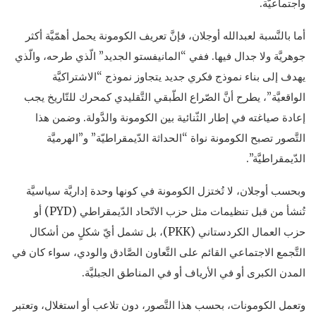
واجتماعيَّة.
أما بالنَّسبة لعبدالله أوجلان، فإنَّ تعريف الكومونة يحمل أهمّيَّة أكثر
جوهريَّة ولا جدال فيها. ففي “المانيفستو الجديد” الّذي طرحه، والّذي
يهدف إلى بناء نموذج فكري جديد يتجاوز نموذج “الاشتراكيَّة
الواقعيَّة”، يطرح أنَّ الصّراع الطّبقي التَّقليدي كمحرك للتّاريخ يجب
إعادة صياغته في إطار الثّنائية بين الكومونة والدَّولة. وضمن هذا
التَّصور تصبح الكومونة نواة “الحداثة الدّيمقراطيّة” و”الهرميَّة
الدّيمقراطيَّة”.
وبحسب أوجلان، لا تُختزل الكومونة في كونها وحدة إداريَّة سياسيَّة
تُنشأ من قبل تنظيمات مثل حزب الاتّحاد الدّيمقراطي (PYD) أو
حزب العمال الكردستاني (PKK)، بل تشمل أيّ شكلٍ من أشكال
التَّجمع الاجتماعي القائم على التَّعاون الصَّادق والودي، سواء كان في
المدن الكبرى أو في الأرياف أو في المناطق الجبليَّة.
وتعمل الكومونات، بحسب هذا التَّصور، دون تلاعب أو استغلال، وتعتبر