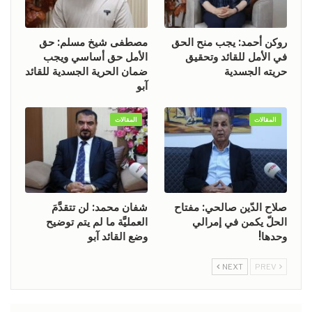
روكن أحمد: يجب منح الحق
مصطفى شيخ مسلم: حق
في الأمل للقائد وتحقيق
الأمل حق أساسي ويجب
حريته الجسدية
ضمان الحرية الجسدية للقائد
آبو
المقالات
المقالات
صلاح الدّين صالحي: مفتاح
شفان محمد: لن تتقدَّمَ
الحلّ يكمن في إمرالي
العمليَّة ما لم يتم توضيح
وحدها!
وضع القائد آبو
NEXT
PREV