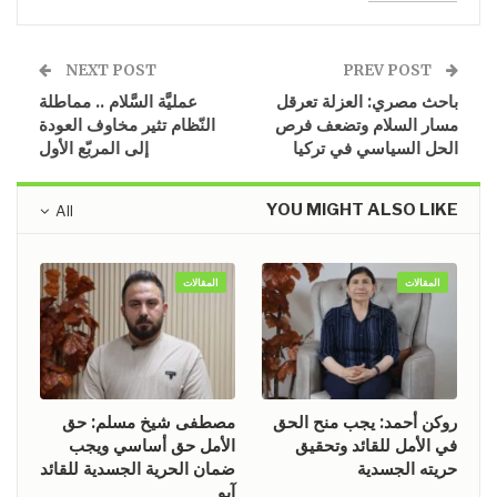
NEXT POST
PREV POST
باحث مصري: العزلة تعرقل
عمليَّة السَّلام .. مماطلة
مسار السلام وتضعف فرص
النّظام تثير مخاوف العودة
الحل السياسي في تركيا
إلى المربّع الأول
YOU MIGHT ALSO LIKE
All
المقالات
المقالات
روكن أحمد: يجب منح الحق
مصطفى شيخ مسلم: حق
في الأمل للقائد وتحقيق
الأمل حق أساسي ويجب
حريته الجسدية
ضمان الحرية الجسدية للقائد
آبو