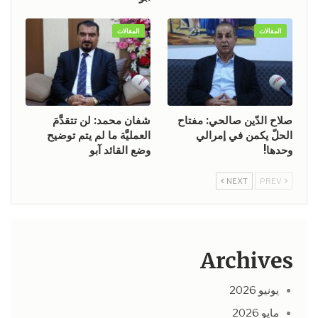
المقالات
المقالات
صلاح الدّين صالحي: مفتاح
شفان محمد: لن تتقدَّمَ
الحلّ يكمن في إمرالي
العمليَّة ما لم يتم توضيح
وحدها!
وضع القائد آبو
NEXT
PREV
Archives
يونيو 2026
مايو 2026