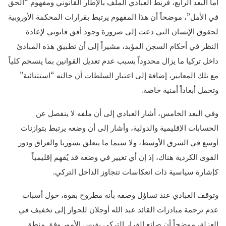
أما البعد الرابع، فربط العبادي الملف بالإطار القانوني ومفهوم “الحق
في الأمل”، موضحاً أن هذا المفهوم يرتبط بقرارات المحكمة الأوروبية
لحقوق الإنسان التي دعت إلى ضرورة وجود أفق قانوني لإعادة
النظر في أحكام السجن المؤبد، مشيراً إلى أن تطبيق هذه المبادئ
داخل تركيا ما يزال محدوداً بسبب عدم تعديل القوانين بما ينسجم كلياً
مع تلك المعايير، إضافة إلى اعتبار السلطات أن حالته “استثنائية”
وتحمل أبعاداً أمنية خاصة.
وفي البعد الخامس، أشار العبادي إلى أن ملفه لا ينفصل عن
الحسابات الإقليمية والدولية، وأشار إلى أن وضعه يرتبط بتوازنات
أوسع في الشرق الأوسط، ولا سيما ما يتعلق بسوريا والعراق ودور
القوى الكردية هناك، إذ إن أي تغيير في وضعه قد يُفهم إقليمياً
كإشارة سياسية ذات انعكاسات تتجاوز الداخل التركي.
وتوقف العبادي عند تساؤل وصفه بأنه مطروح بقوة، حول أسباب
عدم ترجمة مبادرات القائد عبد الله أوجلان للحوار إلى تخفيف في
العزلة، موضحاً أن صانع القرار التركي يقيس الأمور وفق منطق