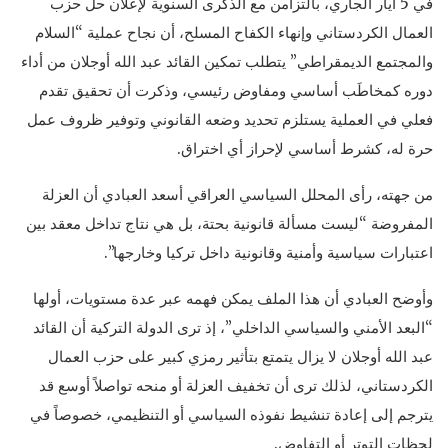
في 5 أيار الجاري، بالتزامن مع الذكرى السنوية لإعلان حل حزب
العمال الكردستاني وإنهاء الكفاح المسلح، أن نجاح عملية “السلام
والمجتمع الديمقراطي” يتطلب تمكين القائد عبد الله أوجلان من أداء
دوره كمخاطَب أساسي ومفاوض رئيسي، وذكرت أن تحقيق تقدم
فعلي في العملية يستلزم تحديد وضعه القانوني وتوفير ظروف عمل
حرة له، كشرط أساسي لإحراز أي اختراق.
من جهته، رأى المحلل السياسي العراقي أسعد العبادي أن العزلة
المفروضة “ليست مسألة قانونية بحتة، بل هي نتاج تداخل معقد بين
اعتبارات سياسية وأمنية وقانونية داخل تركيا وخارجها”.
وأوضح العبادي أن هذا الملف يمكن فهمه عبر عدة مستويات، أولها
“البعد الأمني والسياسي الداخلي”، إذ ترى الدولة التركية أن القائد
عبد الله أوجلان لا يزال يتمتع بتأثير رمزي كبير على حزب العمال
الكردستاني، لذلك ترى أن تخفيف العزلة أو منحه تواصلاً أوسع قد
يترجم إلى إعادة تنشيط نفوذه السياسي أو التنظيمي، خصوصاً في
لحظات التوتر أو التفاوض.