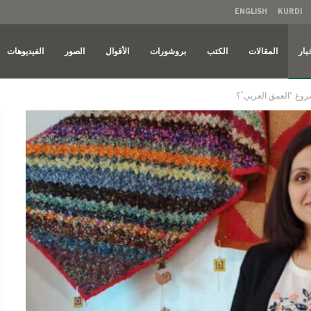
ENGLISH
KURDI
بار
المقالات
الكتب
بروشورات
الأقوال
الصور
الفيديوهات
شروع “العمق العربي”؟