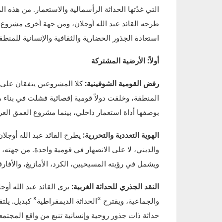
التي غذّتها الحداثة الرأسمالية والاستعمار. من هذه ا
طرحه القائد عبد الله أوجلان، ومن جهة أخرى مشروع “
استعادة الجذور الحضارية والثقافية والإنسانية للمن
أولاً: الأرضية المشتركة
رفض القومية الشوفينية:
كلا المشروعين يتفقان على 
المنطقة، وخلقت دولاً قومية إقصائية فشلت في بناء مج
بوصفها أداة استعمار داخلي، بينما مشروع العمق العربي
الهوية التعددية والتحررية:
يطرح القائد عبد الله أوجلا
والديني، لا على الانصهار في قومية واحدة. من جهته، ي
ويشمل في رؤيته المسيحيين، الكرد، الأمازيغ، والأفا
النقد الجذري للحداثة الغربية:
يرى القائد عبد الله أو
والجماعية، ويقترح “الحداثة الديمقراطية” كبديل. يلت
حداثة ذات جذور روحية وإنسانية تنبع من واقع المجتم