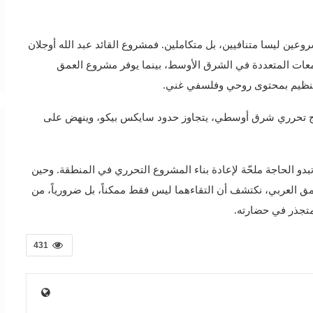
وعين ليسا متنافيين، بل متكاملين. فمشروع القائد عبد الله أوجلان
معات المتعددة في الشرق الأوسط، بينما يوفر مشروع العمق
ا التنظيم بمحتوى روحي وفلسفي غني.
وذج تحرري شرق أوسطي، يتجاوز حدود سايكس بيكو، وينهض على
بدو الحاجة ملحّة لإعادة بناء المشروع التحرري في المنطقة. وحين
مق العربي، نكتشف أن التقاءهما ليس فقط ممكناً، بل ضرورياً، من
تجذر في حضارته.
431