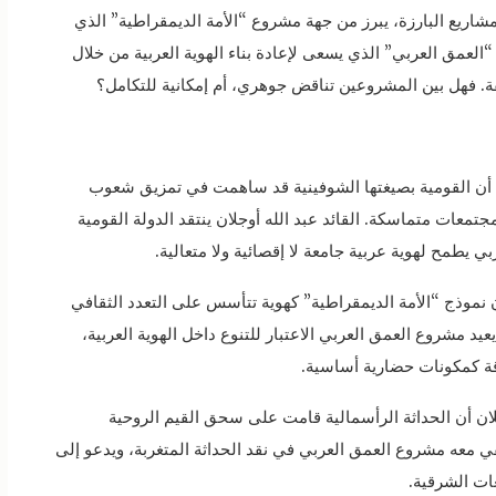
لمشاريع البارزة، يبرز من جهة مشروع “الأمة الديمقراطية” الذي
العمق العربي” الذي يسعى لإعادة بناء الهوية العربية من خلال
طقة. فهل بين المشروعين تناقض جوهري، أم إمكانية للتكامل؟
أن القومية بصيغتها الشوفينية قد ساهمت في تمزيق شعوب
تمعات متماسكة. القائد عبد الله أوجلان ينتقد الدولة القومية
 يطمح لهوية عربية جامعة لا إقصائية ولا متعالية.
ن نموذج “الأمة الديمقراطية” كهوية تتأسس على التعدد الثقافي
عيد مشروع العمق العربي الاعتبار للتنوع داخل الهوية العربية،
رقة كمكونات حضارية أساسية.
جلان أن الحداثة الرأسمالية قامت على سحق القيم الروحية
قي معه مشروع العمق العربي في نقد الحداثة المتغربة، ويدعو إلى
عات الشرقية.