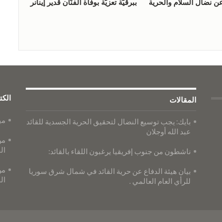
ن نضال السلام والحرية
ببرقيَّة تعزيَّة بوفاة الفنّان قدير إينانر
الكت
المقالات
مي
بايك: يجب توسيع النضال لتحقيق الحرية الجسدية للقائد
عبد الله أوجلان
من
ال
ناشطون من جنوب إفريقيا يرغبون اللقاء بالقائد:
من
بيان هيئة الدفاع عن حرية القائد في شمال شرق سوريا
ال
للرأي العام العالمي .