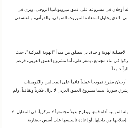
لله أوجلان في مشروعه على عمق ميزوبوتاميا الروحي، ويرى في
بي، الذي يحاول استعادة الموروث الصوفي، والقرآني، والفلسفي
الأفضلية لهوية واحدة، بل ينطلق من مبدأ “الهوية المركبة”، حيث
ركوا في بناء مجتمع ديمقراطي. أما مشروع العمق العربي، فرغم
اً جامعاً.
أوجلان يطرح نموذجاً عملياً قائماً على المجالس والكومينات
ق سوريا. بينما مشروع العمق العربي لا يزال فكرياً وثقافياً، ولم
ة القومية أداة قمع، ويطرح بديلاً مجتمعياً لا مركزياً. في المقابل، لا
ى إصلاحها من داخلها، أو إعادة تأسيسها على أسس حضارية.