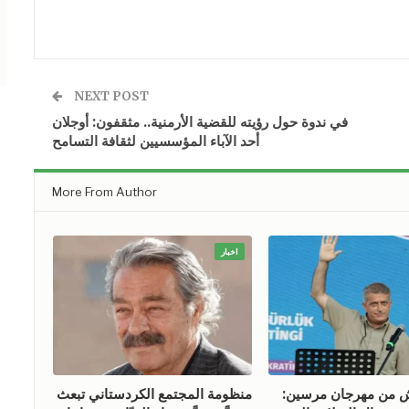
NEXT POST
في ندوة حول رؤيته للقضية الأرمنية.. مثقفون: أوجلان
أحد الآباء المؤسسيين لثقافة التسامح
More From Author
اخبار
ش من مهرجان مرسين:
منظومة المجتمع الكردستاني تبعث