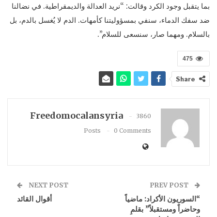
بما يتقبل وجود الكرد وقالت: “نريد العدالة والديمقراطية. في نضالنا
ضد سفك الدماء، سنفي بمسؤوليتنا كأمهات. الدم لا يُغسل بالدم، بل
بالسلام. ومهما صار، سنسعى للسلام”.
475
Share
Freedomocalansyria
3860
Posts
0 Comments
NEXT POST
PREV POST
“السوريون الأكراد: ماضياً
أقوال القائد
وحاضراً ومستقبلاً” بقلمِ