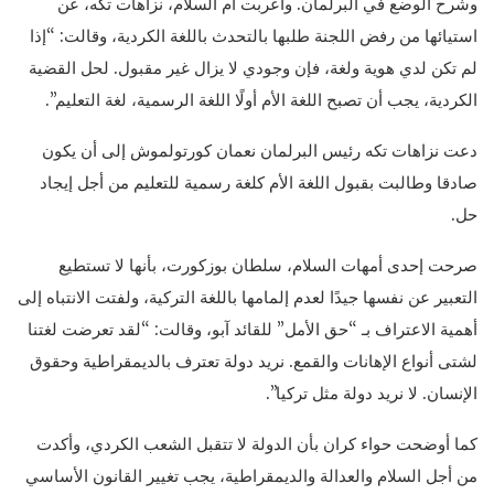
وشرح الوضع في البرلمان. وأعربت أم السلام، نزاهات تكه، عن
استيائها من رفض اللجنة طلبها بالتحدث باللغة الكردية، وقالت: “إذا
لم تكن لدي هوية ولغة، فإن وجودي لا يزال غير مقبول. لحل القضية
الكردية، يجب أن تصبح اللغة الأم أولًا اللغة الرسمية، لغة التعليم”.
دعت نزاهات تكه رئيس البرلمان نعمان كورتولموش إلى أن يكون
صادقا وطالبت بقبول اللغة الأم كلغة رسمية للتعليم من أجل إيجاد
حل.
صرحت إحدى أمهات السلام، سلطان بوزكورت، بأنها لا تستطيع
التعبير عن نفسها جيدًا لعدم إلمامها باللغة التركية، ولفتت الانتباه إلى
أهمية الاعتراف بـ “حق الأمل” للقائد آبو، وقالت: “لقد تعرضت لغتنا
لشتى أنواع الإهانات والقمع. نريد دولة تعترف بالديمقراطية وحقوق
الإنسان. لا نريد دولة مثل تركيا”.
كما أوضحت حواء كران بأن الدولة لا تتقبل الشعب الكردي، وأكدت
من أجل السلام والعدالة والديمقراطية، يجب تغيير القانون الأساسي