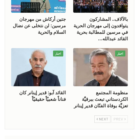
بالآلاف.. المشاركون
جتين أركاش من مهرجان
يتوافدون إلى مهرجان الحرية
مرسين: لن نتخلى عن نضال
في مرسين للمطالبة بحرية
السلام والحرية
القائد عبدالله…
اخبار
اخبار
منظومة المجتمع
القائد آبو: قدير إينانر كان
الكردستاني تبعث ببرقيَّة
فناناً شعبيّاً حقيقيّاً
تعزيَّة بوفاة الفنّان قدير إينانر
NEXT
PREV