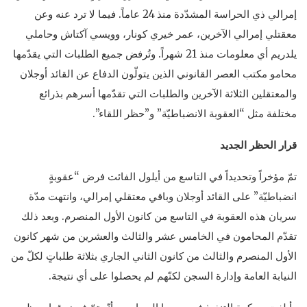
إمرالي ذي الحراسة المشدّدة منذ 24 عاماً. فيما لا ترد عنه وعن
معقتلي إمرالي الآخرين، عمر خيري كونار، وويسي آكتاش وحاملي
يلدريم أي معلومات منذ 21 شهراً. وتُرفض جميع الطلبات التي يقدّمها
محامو مكتب العصر القانوني الذين يتولّون الدفاع عن القائد أوجلان
والمعتقلين الثلاثة الآخرين والطلبات التي تقدّمها أسرهم بذرائع
مختلفة مثل “العقوبة الانضباطيّة” و”حظر اللقاء”.
قرار الحظر الجديد
تمّ مؤخراً وتحديداً في التاسع من أيلول الفائت فرض “عقوبةٍ
انضباطيّة” على القائد أوجلان وباقي معتقلي إمرالي، وانتهت مدّة
سريان هذه العقوبة في التاسع من كانون الأول المنصرم. وبعد ذلك
تقدّم المحامون في الخامس عشر والثالث والعشرين من شهر كانون
الأول المنصرم والثالث من كانون الثاني الجاري بثلاثة طلباتٍ لكلّ من
النيابة العامة وإدارة السجن لكنّهم لم يحصلوا على أي نتيجة.