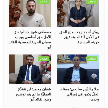
المقالات
المقالات
روكن أحمد: يجب منح الحق
مصطفى شيخ مسلم: حق
في الأمل للقائد وتحقيق
الأمل حق أساسي ويجب
حريته الجسدية
ضمان الحرية الجسدية للقائد
آبو
المقالات
المقالات
صلاح الدّين صالحي: مفتاح
شفان محمد: لن تتقدَّمَ
الحلّ يكمن في إمرالي
العمليَّة ما لم يتم توضيح
وحدها!
وضع القائد آبو