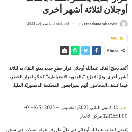
أوجلان لثلاثة أشهر أخرى
Last updated
يناير 14, 2023
By
Freedomocalansyria
686
Share
اُتّخذ بحقّ القائد عبدالله أوجلان قرار حظرٍ جديد يمنع اللقاء به لثلاثة
أشهر أخرى. وتمّ التذرّع “بالعقوبة الانضباطية” كحجّةٍ لقرار الحظر،
فيما كشف المحامون أنّهم سيراجعون المحكمة الدستوريّة العليا.
خبر
12 كانون الثاني 2023, الخميس – 16:51 2023-01-
12T16:51:00 مركز الأخبار
يُعتقل القائد، عبدالله أوجلان في ظلّ ظروف عزلةٍ مشدّدة في سجن