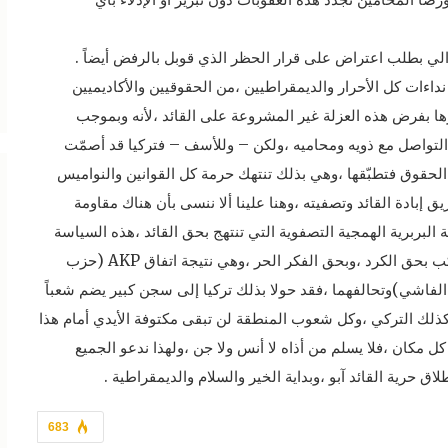
رالي بطلب اعتراض على قرار الحظر الذي قوبل بالرفض أيضاً .
 نداءات كل الأحرار والديمقراطيين ،من الحقوقيين والأكاديميين
ها بفرض هذه العزلة غير المشروعة على القائد ،لأنه وبموجب
ئد التواصل مع ذويه ومحاميه ،ولكن – وللأسف – فتركيا قد أصمّت
 الحقوق فتطبّقها ،وهي بذلك تنتهك حرمة كل القوانين والنواميس
ريق إبادة القائد وتصفيته ،وهنا علينا ألا ننسى بأن هناك مقاومة
لبربرية الهمجية التصفوية التي تنتهج بحق القائد ،هذه السياسة
التي يمكن نعتها بالسياسة التصفوية المريبة التي ترتكب بحق الكرد ،وبحق الفكر الحر ،وهي نتيجة اتفاق AKP (حزب
لقومي المتطرف الفاشي)وتحالفهما ،فقد حولا بذلك تركيا إلى سجن كبير يضم شعباً
 وكذلك التركي ،وكل شعوب المنطقة لن تبقى مكتوفة الأيدي أمام هذا
مكان ،فلا يسلم من أذاه لا أنس ولا جن ،ولهذا ندعو الجميع
683