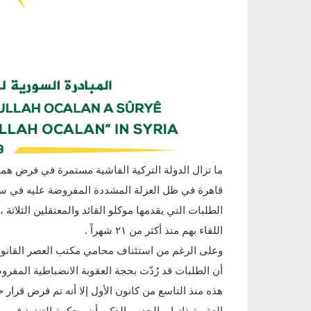
ما تزال الدولة التركية الفاشية مستمرة في فرض همجي
قاهرة في ظل العزلة المشددة المفروضة عليه في س
الطلبات التي يقدمها موكلو القائد والمعتقلين الثلاث
اللقاء بهم منذ أكثر من ٢١ شهراً .
وعلى الرغم من استئناف محامي مكتب العصر القانوني 
أن الطلبات قد رُدّت بحجة العقوبة الانضباطية المفرو
هذه منذ التاسع من كانون الأول إلا أنه تم فرض قرار ح
العقوبة ذاتها ،والجدير بالذكر بأن محكمة التنفيذ في ب