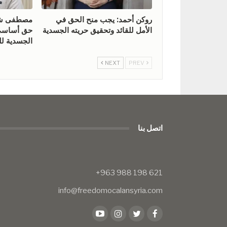
روكن أحمد: يجب منح الحق في
مصطفى شيخ
الأمل للقائد وتحقيق حريته الجسدية
حق أساسي 
الجسدية للق
NEXT
PREV
اتصل بنا
info@freedomocalansyria.com