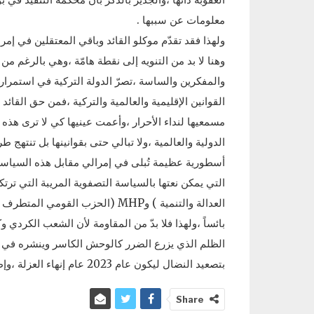
معلومات عن سببها .
ولهذا فقد تقدّم موكلو القائد وباقي المعتقلين في إم
وهنا لا بد من التنويه إلى نقطة هامّة ،وهي بالرغم من
والمفكرين والساسة ،تصرّ الدولة التركية في استمرار
القوانين الإقليمية والعالمية والتركية ،فمن حق القا
مسمعيها لنداء الأحرار ،وأعمت عينيها كي لا ترى هذه
الدولية والعالمية ،ولا تبالي حتى بقوانينها بل تنتهج ط
أسطورية عظيمة تُبلى في إمرالي مقابل هذه السياسة ا
العدالة والتنمية ) وMHP (الحزب ا
بائساً ،ولهذا فلا بدّ من المقاومة لأن الشعب الكردي
الظلم الذي يزرع الضرر كالوحش الكاسر وينشره في كل 
بتصعيد النضال ليكون عام 2023 عام إنهاء العزلة ،وإطلاق حرية القائد آبو ،وبداية الخير والسلام والديمقراطية .
Share