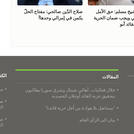
 مسلم: حق الأمل
صلاح الدّين صالحي: مفتاح الحلّ
ويجب ضمان الحرية
يكمن في إمرالي وحدها!
ائد آبو
الكت
المقالات
مي
خلال فعاليات.. أهالي شمال وشرق سوريا يطالبون
بتحقيق حرية القائد أوجلان الجسدية
من
ال
“سنناضل بلا هوادة من أجل حرية قائدنا”
من
بيان الى الرأي العام
ال