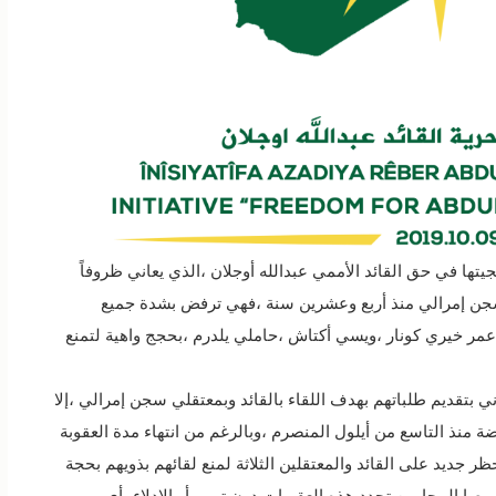
تها في حق القائد الأممي عبدالله أوجلان ،الذي يعاني ظروفاً
جن إمرالي منذ أربع وعشرين سنة ،فهي ترفض بشدة جميع
ة ،عمر خيري كونار ،ويسي أكتاش ،حاملي يلدرم ،بحجج واهية لتمنع
بتقديم طلباتهم بهدف اللقاء بالقائد وبمعتقلي سجن إمرالي ،إلا
ضة منذ التاسع من أيلول المنصرم ،وبالرغم من انتهاء مدة العقوبة
ظر جديد على القائد والمعتقلين الثلاثة لمنع لقائهم بذويهم بحجة
ورصا المحامين تجدد هذه العقوبات دون تبرير أو الإدلاء بأي