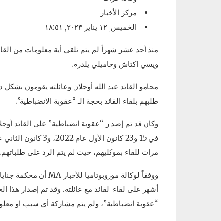
مركز الأخبار
الخميس, ١٢ يناير ٢٠٢٣, ١٨:٥١
منذ أحد عشر شهراً لم يتم تلقي أية معلومات من القائ
ويسي اكتاش وحاميلي يلدرم.
محامو القائد عبد الله أوجلان وعائلته يقومون بشكل 
طلبهم بلقاء القائد بحجة الـ “عقوبة الانضباطية”.
مرات للقاء بموكليهم، حيث لم يتم الرد على طلباتهم.
ووفقاً لوكالة موزوبوتام
“عقوبة انضباطية”، ولم يتم مشاركة أي سبب او معلومة