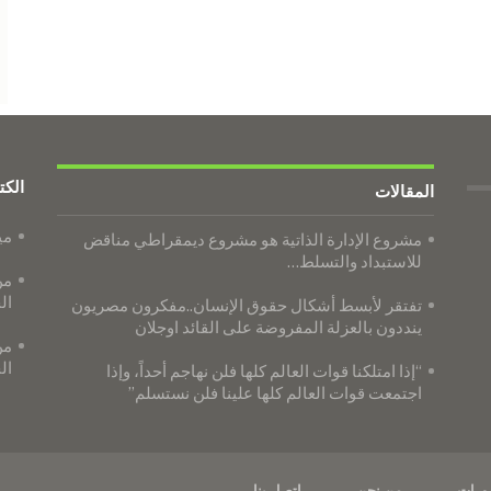
الكت
المقالات
مي
مشروع الإدارة الذاتية هو مشروع ديمقراطي مناقض
للاستبداد والتسلط…
من
ال
تفتقر لأبسط أشكال حقوق الإنسان..مفكرون مصريون
ينددون بالعزلة المفروضة على القائد اوجلان
من
ال
“إذا امتلكنا قوات العالم كلها فلن نهاجم أحداً، وإذا
اجتمعت قوات العالم كلها علينا فلن نستسلم”
ورات
من نحن
اتصل بنا