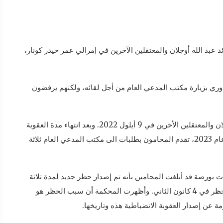
د عبد الله أوجلان والمعتقلين الآخرين في إمرالي عمر حيدر كونار،
دوري بزيارة مكتب المدعي العام من أجل لقائه، ولكنهم يرفضون
وكان قد تم إصدار “عقوبة انضباطية” على القائد أوجلان والمعتقلين الأخرين في 9 أيلول 2022. وبعد انتهاء مدة العقوبة
في 15 و23 كانون الأول عام 2022، و3 كانون الثاني عام 2023، تقدم المحامون بطلبات الى مكتب المدعي العام ثلاثة
يا للأخبار MA أن محكمة جنايات بورصة قد أبلغت المحامين بأنه تم إصدار حظر جديد لمدة ثلاثة
أشهر على لقاء القائد مع عائلته. وقد تم إصدار هذا الحظر في 4 كانون الثاني. وأظهرت المحكمة أن سبب الحظر هو
 عن إصدار العقوبة الانضباطية هذه وتاريخها.