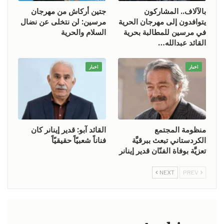
بالآلاف.. المشاركون
جتين أركاش من مهرجان
يتوافدون إلى مهرجان الحرية
مرسين: لن نتخلى عن نضال
في مرسين للمطالبة بحرية
السلام والحرية
القائد عبدالله…
اخبار
اخبار
منظومة المجتمع
القائد آبو: قدير إينانر كان
الكردستاني تبعث ببرقيَّة
فناناً شعبيّاً حقيقيّاً
تعزيَّة بوفاة الفنّان قدير إينانر
NEXT
PREV