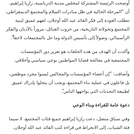
أوضحت الرئيسة المشتركة لمجلس مدينة الدرباسية، رازيا إبراهيم،
أن “المرحلة الحالية في ظل مبادرات السلام والمجتمع الديمقراطي،
تتطلب العودة إلى فكر القائد عبد الله أوجلان، لفهم عميق لبنية
المجتمع وتحولاته التاريخية، من حروب القبائل، مروراً بالأديان والفكر
الرأسمالي، وصولاً إلى تأسيس الدولة وما حل بالمجتمعات لاحقاً”.
وأكدت أن الهدف من هذه الحلقات هو تعزيز دور المؤسسات
المجتمعية في معالجة قضايا المواطنين بوعي سياسي وأخلاقي.
وأضافت: “إن أعضاء المؤسسات والمجالس ليسوا مجرد موظفين،
بل فاعلون في عملية بناء المجتمع، ويجب أن يتحلوا بإدراك عميق
لطبيعة التحديات التي يواجهها الناس”.
دعوة عامة للقراءة وبناء الوعي
وفي سياق متصل، دعت رازيا إبراهيم جميع فئات المجتمع، لا سيما
فئة الشباب، إلى الانخراط في قراءة كتب القائد عبد الله أوجلان،