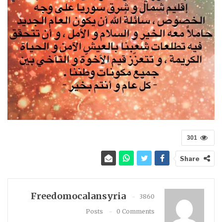
301
Share
Freedomocalansyria
3860
Posts
0 Comments