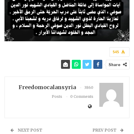
545
Share
Freedomocalansyria
3860
Posts
0 Comments
NEXT POST
PREV POST