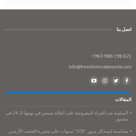
اتصل بنا
info@freedomocalansyria.com
المقالات
المناوبة ضد العزلة المفروضة على القائد تستمر في يومها الـ 24 في
مخمور
بمناسبة إستذكار مرور “108” سنوات على مجزرة الشعب الأرمني