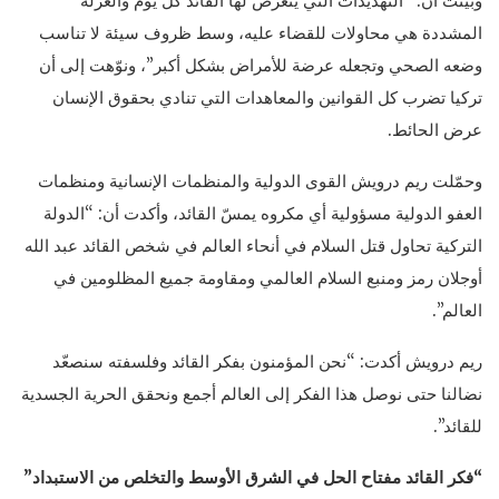
وبيّنت أن: “التهديدات التي يتعرض لها القائد كل يوم والعزلة
المشددة هي محاولات للقضاء عليه، وسط ظروف سيئة لا تناسب
وضعه الصحي وتجعله عرضة للأمراض بشكل أكبر”، ونوّهت إلى أن
تركيا تضرب كل القوانين والمعاهدات التي تنادي بحقوق الإنسان
عرض الحائط.
وحمّلت ريم درويش القوى الدولية والمنظمات الإنسانية ومنظمات
العفو الدولية مسؤولية أي مكروه يمسّ القائد، وأكدت أن: “الدولة
التركية تحاول قتل السلام في أنحاء العالم في شخص القائد عبد الله
أوجلان رمز ومنبع السلام العالمي ومقاومة جميع المظلومين في
العالم”.
ريم درويش أكدت: “نحن المؤمنون بفكر القائد وفلسفته سنصعّد
نضالنا حتى نوصل هذا الفكر إلى العالم أجمع ونحقق الحرية الجسدية
للقائد”.
“فكر القائد مفتاح الحل في الشرق الأوسط والتخلص من الاستبداد”