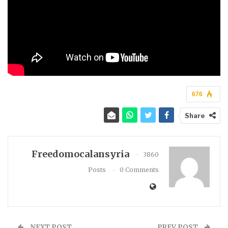
676
Share
Freedomocalansyria
3860
Posts
0 Comments
NEXT POST
PREV POST