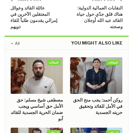
النقابات العمالية الدولية:
عائلة القائد وعوائل
هناك قلق جدّي حول حياة
المعتقلين الآخرين في
القائد عبد الله أوجلان
إمرالي يقدمون طلباً للقاء
وصحته
ذويهم
YOU MIGHT ALSO LIKE
All
المقالات
المقالات
روكن أحمد: يجب منح الحق
مصطفى شيخ مسلم: حق
في الأمل للقائد وتحقيق
الأمل حق أساسي ويجب
حريته الجسدية
ضمان الحرية الجسدية للقائد
آبو
المقالات
المقالات