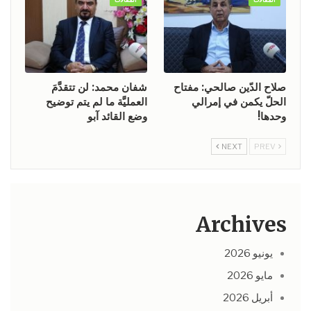
صلاح الدّين صالحي: مفتاح
شفان محمد: لن تتقدَّمَ
الحلّ يكمن في إمرالي
العمليَّة ما لم يتم توضيح
وحدها!
وضع القائد آبو
NEXT
PREV
Archives
يونيو 2026
مايو 2026
أبريل 2026