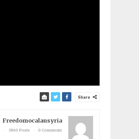
Share
Freedomocalansyria
3860 Posts
0 Comments