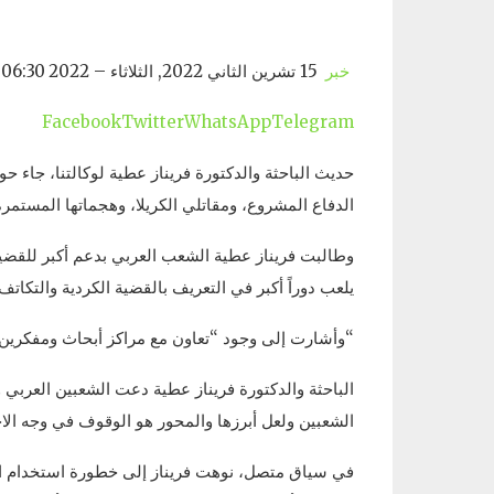
خبر
15 تشرين الثاني 2022, الثلاثاء – 06:30 2022-11-15T06:30:00 مركز الأخبار
Facebook
Twitter
WhatsApp
Telegram
حديث الباحثة والدكتورة فريناز عطية لوكالتنا، جاء ح
الدفاع المشروع، ومقاتلي الكريلا، وهجماتها المستمر
وطالبت فريناز عطية الشعب العربي بدعم أكبر للقضية
يلعب دوراً أكبر في التعريف بالقضية الكردية والتكاتف 
“وأشارت إلى وجود “تعاون مع مراكز أبحاث ومفكرين 
الباحثة والدكتورة فريناز عطية دعت الشعبين العربي
الشعبين ولعل أبرزها والمحور هو الوقوف في وجه الاح
في سياق متصل، نوهت فريناز إلى خطورة استخدام ال