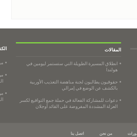
الكت
المقالات
مي
انطلاق المسيرة الطويلة التي ستستمر ليومين في
هولندا
من
ال
حقوقيون يطالبون لجنة مناهضة التعذيب الأوربية
بالكشف عن الوضع في إمرالي
من
ال
دعوات للمشاركة الفعالة في حملة جمع التواقيع لكسر
العزلة المشددة المفروضة على القائد أوجلان
ورات
من نحن
اتصل بنا