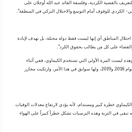
عريف بالقضية الكردية، وفلسفة القائد عبد الله أوجلان على
ي- الكردي للوقوف أمام التوسع والاحتلال التركي في المنطقة”.
حتلال المناطق أي إنها ليست فقط دولة محتلة، بل تهدف لإبادة
والقضاء على كل مَن يطالب بحقوق الكرد”.
، وهذه ليست المرة الأولى التي تستخدم الكيماوي، ففي أثناء
هجماتها على سوريا أيضاً، استخدمت الكيماوي في أعوام 2018 و2019، ولها سوابق في هذا الأمر، وارتكبت مجازر
لكيماوي خطره كبير ومستدام، لأنه يؤدي لارتفاع معدلات الوفيات
ه تبقى في التربة وهذه الترسبات تشكل خطراً كبيراً على الهواء