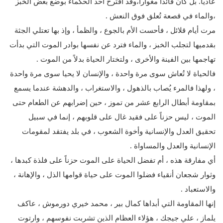
عادياً. بل كان قائداً مغواراً،وقد اقترح أحد الحكماء بوضع بعض الخبز
،والماء في قصعة تُعلق فوق النعش .
مرت أيام قلائل ، فأحست الأم بالجوع ، والظمأ ، وإذ بها تعتلي الجثة
بقدميها لتجلب الخبز ، والماء فترد عن نفسها بوادر الموت التي بدأت
تهاجمها بين الفينة والأخرى ، ولتختار الحياة بدلاً من الموت .
فالحياة لا تُعاش سوى مرة واحدة ، والإنسان لا يحيا سوى مرة واحدة
، ولهذا فالمرء يُصاب بالذهول ، والاستغراب ، والدهشة عندما يسمع
بمقاومة أبطال الرابع عشر من تموز ، حين إضرابهم عن الطعام حتى
الموت ، ليس حزناً على فقيد غال على قلوبهم ، إنما في سبيل
تحقيق العدل والإنسانية وأخوة الشعوب ، في بلد يفتقد لمقومات
الإنسانية والعدل والمساواة .
أي مفارقة هذه ، أم تفضل الحياة على الموت حزناً على فلذة كبدها ،
وثوار شجعان أنقياء فضلوا الموت على حياة قوامها الذل ، والإهانة ،
والاستعباد .
إنها المقاومة التي أبداها كمال بير ، محمد خيري دورموش ، عاكف
يلماز ، علي جيجك ، هؤلاء العظام الذين تشربت نفوسهم ، وارتوت