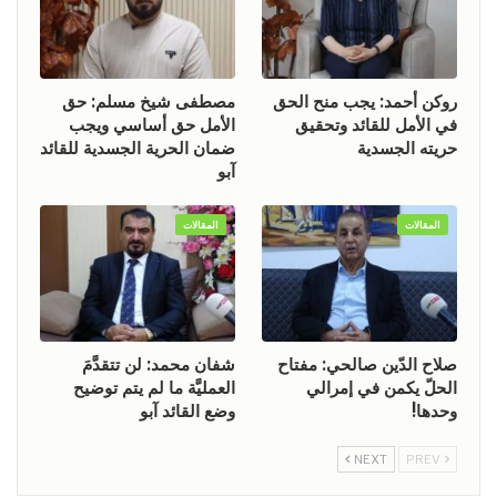
روكن أحمد: يجب منح الحق
مصطفى شيخ مسلم: حق
في الأمل للقائد وتحقيق
الأمل حق أساسي ويجب
حريته الجسدية
ضمان الحرية الجسدية للقائد
آبو
المقالات
المقالات
صلاح الدّين صالحي: مفتاح
شفان محمد: لن تتقدَّمَ
الحلّ يكمن في إمرالي
العمليَّة ما لم يتم توضيح
وحدها!
وضع القائد آبو
NEXT
PREV