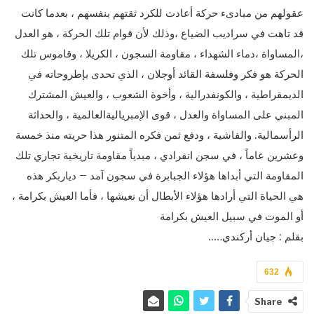
عقولهم من مبادىء حركة أعادت للكرد ثقتهم بنفسهم ، بعدما كانت
قد تاهت في سراديب الضياع ،وذلك لأن قوام تلك الحركة ، هو العدل
،المساواة ،دماء الشهداء ، مقاومة السجون ، الكريلا ، وقاموس تلك
الحركة هو فكر وفلسفة القائد أوجلان ، الذي تحدى بإطروحاته في
الديمقراطية ، والكونفدرالية ، وأخوة الشعوب ، والعيش المشترك
المبني على المساواة والعدل ، قوى الإمبرياليةالعالمية ، والحداثة
الرأسمالية. والفاشية ، ودفع ثمن فكره المتنور هذا حريته منذ خمسة
وعشرين عاماً ، في سجن انفرادي ، مبدياً مقاومة تاريخية تجاري تلك
المقاومة التي أبداها هؤلاء الجبابرة في سجون آمد – دياربكر هذه
هي الحياة التي أرادها هؤلاء الأبطال أن نعيشها ، فأما العيش بكرامة ،
أو الموت في سبيل العيش بكرامة
بقلم : جيان أركندي…..
632
Share