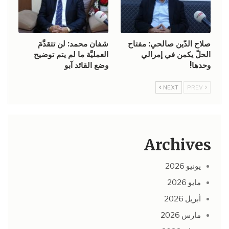
صلاح الدّين صالحي: مفتاح
شفان محمد: لن تتقدَّمَ
الحلّ يكمن في إمرالي
العمليَّة ما لم يتم توضيح
وحدها!
وضع القائد آبو
NEXT
PREV
Archives
يونيو 2026
مايو 2026
أبريل 2026
مارس 2026