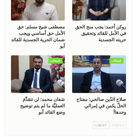
روكن أحمد: يجب منح الحق
مصطفى شيخ مسلم: حق
في الأمل للقائد وتحقيق
الأمل حق أساسي ويجب
حريته الجسدية
ضمان الحرية الجسدية للقائد
آبو
المقالات
المقالات
صلاح الدّين صالحي: مفتاح
شفان محمد: لن تتقدَّمَ
الحلّ يكمن في إمرالي
العمليَّة ما لم يتم توضيح
وحدها!
وضع القائد آبو
NEXT
PREV