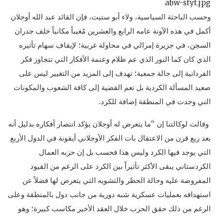
وحسب الباحثة السياسية، ولاء أبو ستيت، فإن القائد عبد الله أوجلان
أكمل في هذه الآونة عامه الرابع والعشرين مُغيباً مكانياً خلف جدران
السجن، في جزيرة إمرالي في محاولة غربية؛ لإيقاف سهام تأثيره
الذي كان كما النور الذي عم ظلام وعتمة الأفكار التي تتجاوز فكر
الفردانية إلى حالة جمعية؛ تهدف إلى المزيد من التغيير ليس على
صعيد المسألة الكردية بل تعم القضية إلى كافة الشعوب والمكونات
التي وجدت في المنطقة إضافة للكرد.
وقالت لوكالتنا إن “ما يتعرض له أوجلان يؤكد انتصار أفكاره بدليل أنه
بعد ربع قرن من الاعتقال بات الفكر الأوجلاني أيقونة في الدول الأربع
التي يوجد فيها الكرد وليس هذا فحسب بل إن حزبه العمال
الكردستاني يبقى الأكثر تأثيراً بين الكرد على الرغم من القيود
المفروضة عليه وحالة الحظر والتشويه التي يتعرض لها فضلاً عن
استهدافه بعمليات عسكرية شبه دورية من جانب دول بالمنطقة وعلى
الرغم من ذلك حقق الحزب خلال العقد الأخير مكاسب كبيرة؛ وهو