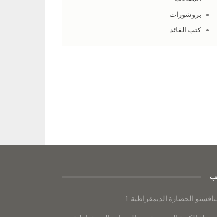
بروشورات
كتب القائد
ب
نافستو الحضارة الديمقراطية 1