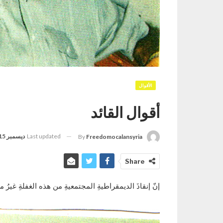
الأقوال
أقوال القائد
Last updated
ديسمبر 15, 2022
By
Freedomocalansyria
Share
إنّ إنقاذَ الديمقراطيةِ المجتمعيةِ من هذه الغفلةِ غيرُ مم