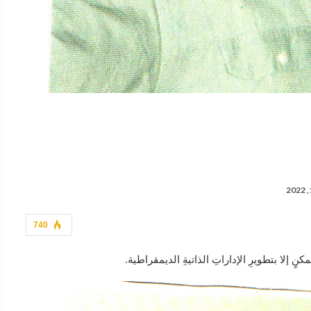
740
كنٍ إلا بتطويرِ الإداراتِ الذاتيةِ الديمقراطية.