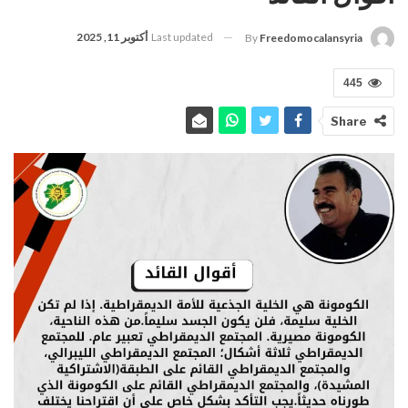
Last updated
أكتوبر 11, 2025
By
Freedomocalansyria
445
Share