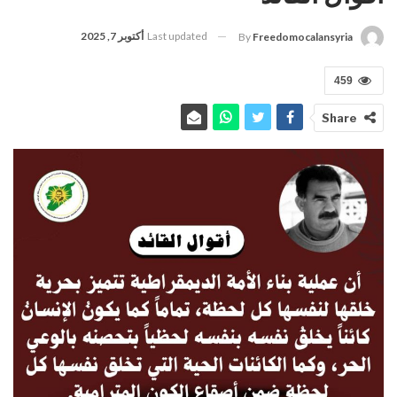
Last updated
أكتوبر 7, 2025
By
Freedomocalansyria
459
Share