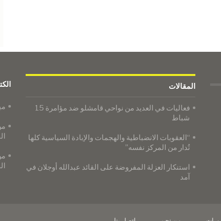
الكت
المقالات
مي
فعاليات في العديد من نواحي قامشلو ضد مؤامرة 15
شباط
من
ال
“العقوبات الانضباطية والهجمات والإبادة السياسية كلها
تُدار من المركز نفسه”
من
ال
استنكار العزلة المفروضة على القائد عبدالله أوجلان في
آمد
ورات
من نحن
اتصل بنا