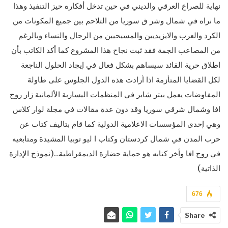
نهاية للصراع العرقي والديني في حين تدخل أفكاره حيز التنفيذ وهذا
ما نراه في شمال وشر ق سوريا من التلاحم بين جميع المكونات من
الكرد والعرب والايزيديين والمسيحيين من الرجال والنساء وبالرغم
من المصاعب الجمة فقد ثبت نجاح هذا المشروع كما أكد الكاتب بأن
اطلاق حرية القائد سيساهم بشكل فعال في إيجاد الحلول الناجعة
لكل القضايا المتأزمة اذا أرادت هذه الدول الجلوس على طاولة
المفاوضات يعمل بيتر شابر في المنظمات اليسارية الألمانية زار روج
افا وشمال شرقي سوريا وقد دون عدة مقالات في مجلة لوار كلاس
وهي إحدى المؤسسات الاعلامية الدولية كما قام بتاليف كتاب عن
حرب المدن في شمال كردستان وكتاب ا ليو توبيا المشيدة ومتابعيه
في روج افا وأخر كتابه هو حماية حضارة الديمقراطية…(نموذج الإدارة
الذاتية)
676
Share