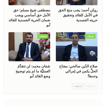
روكن أحمد: يجب منح الحق
مصطفى شيخ مسلم: حق
في الأمل للقائد وتحقيق
الأمل حق أساسي ويجب
حريته الجسدية
ضمان الحرية الجسدية للقائد
آبو
المقالات
المقالات
صلاح الدّين صالحي: مفتاح
شفان محمد: لن تتقدَّمَ
الحلّ يكمن في إمرالي
العمليَّة ما لم يتم توضيح
وحدها!
وضع القائد آبو
NEXT
PREV