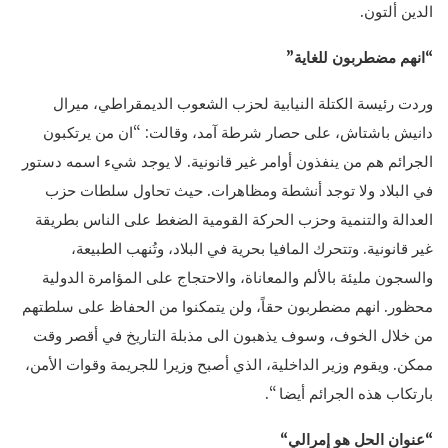
الدين ألتون.
“انهم مضطربون للغاية”
وردت رئيسة الكتلة النيابية لحزب الشعوب الديمقراطي، ميرال
دانيش باشتاش، على حصار شرطة آمد، وقالت: “ان من يرتكبون
الجرائم هم من ينفذون أوامر غير قانونية. لا يوجد شيء اسمه دستور
في البلاد ولا توجد أنشطة ومظاهرات. حيث تحاول سلطات حزب
العدالة والتنمية وحزب الحركة القومية الضغط على الناس بطريقة
غير قانونية. وتتحرك المافيا بحرية في البلاد، وتُنهب الطبيعة،
والسجون مليئة بالألم والمعاناة، والاحتجاج على المؤامرة الدولية
محظور. انهم مضطربون حقاً، ولن يتمكنوا من الحفاظ على سلطتهم
من خلال الخوف، وسوف يذهبون الى مذبلة التاريخ في أقصر وقت
ممكن. ويقوم وزير الداخلية، الذي أصبح وزيرا للجريمة وقوات الأمن،
بارتكاب هذه الجرائم أيضا “.
“عنوان الحل هو إمرالي
“