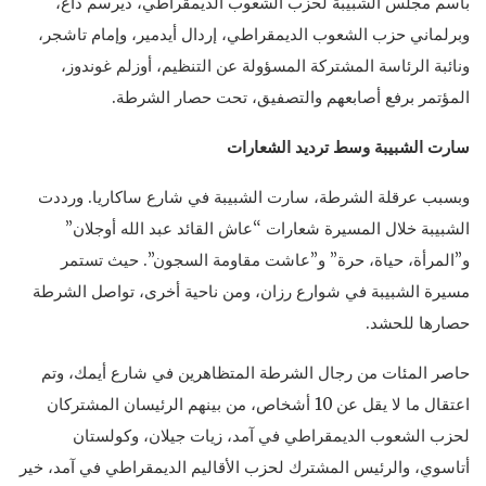
باسم مجلس الشبيبة لحزب الشعوب الديمقراطي، ديرسم داغ،
وبرلماني حزب الشعوب الديمقراطي، إردال أيدمير، وإمام تاشجر،
ونائبة الرئاسة المشتركة المسؤولة عن التنظيم، أوزلم غوندوز،
المؤتمر برفع أصابعهم والتصفيق، تحت حصار الشرطة.
سارت الشبيبة وسط ترديد الشعارات
وبسبب عرقلة الشرطة، سارت الشبيبة في شارع ساكاريا. ورددت
الشبيبة خلال المسيرة شعارات “عاش القائد عبد الله أوجلان”
و”المرأة، حياة، حرة” و”عاشت مقاومة السجون”. حيث تستمر
مسيرة الشبيبة في شوارع رزان، ومن ناحية أخرى، تواصل الشرطة
حصارها للحشد.
حاصر المئات من رجال الشرطة المتظاهرين في شارع أيمك، وتم
اعتقال ما لا يقل عن 10 أشخاص، من بينهم الرئيسان المشتركان
لحزب الشعوب الديمقراطي في آمد، زيات جيلان، وكولستان
أتاسوي، والرئيس المشترك لحزب الأقاليم الديمقراطي في آمد، خير