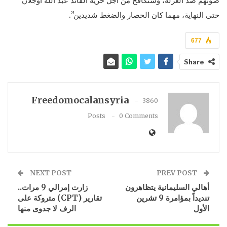
صوتهم ضد العزلة، وسنكافح من أجل حرية القائد عبد الله أوجلان
حتى النهاية، مهما كان الحصار والضغط شديدين”.
677
Share
Freedomocalansyria
3860
Posts
0 Comments
NEXT POST
PREV POST
أهالي السليمانية يتظاهرون
زارت إمرالي 9 مرات..
تنديداً بمؤامرة 9 تشرين
تقارير (CPT) متروكة على
الأول
الرف لا جدوى منها