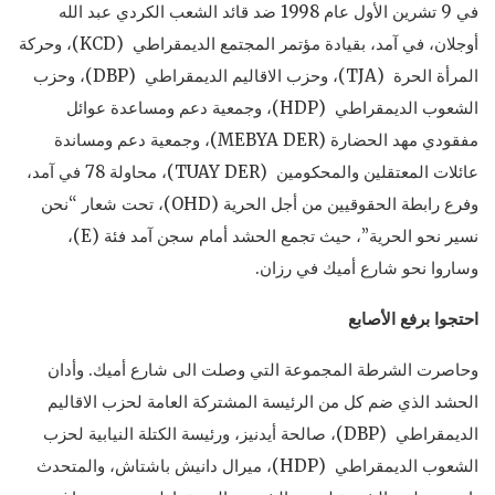
في 9 تشرين الأول عام 1998 ضد قائد الشعب الكردي عبد الله
أوجلان، في آمد، بقيادة مؤتمر المجتمع الديمقراطي (KCD)، وحركة
المرأة الحرة (TJA)، وحزب الاقاليم الديمقراطي (DBP)، وحزب
الشعوب الديمقراطي (HDP)، وجمعية دعم ومساعدة عوائل
مفقودي مهد الحضارة (‏MEBYA DER‏)، وجمعية دعم ومساندة
عائلات المعتقلين والمحكومين (TUAY DER)، محاولة 78 في آمد،
وفرع رابطة الحقوقيين من أجل الحرية (OHD)، تحت شعار “نحن
نسير نحو الحرية”، حيث تجمع الحشد أمام سجن آمد فئة (E)،
وساروا نحو شارع أميك في رزان.
احتجوا برفع الأصابع
وحاصرت الشرطة المجموعة التي وصلت الى شارع أميك. وأدان
الحشد الذي ضم كل من الرئيسة المشتركة العامة لحزب الاقاليم
الديمقراطي (DBP)، صالحة أيدنيز، ورئيسة الكتلة النيابية لحزب
الشعوب الديمقراطي (HDP)، ميرال دانيش باشتاش، والمتحدث