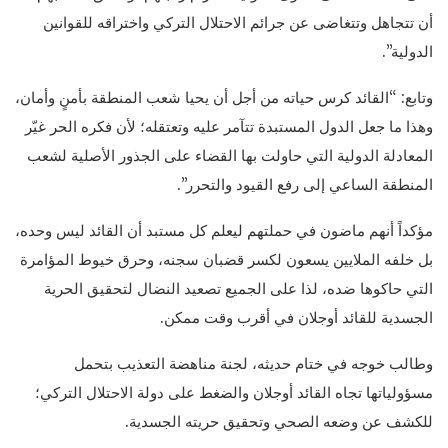
أن تتجاهل وتتغاضى عن جرائم الاحتلال التركي واختراقه للقوانين
الدولية”.
وتابع: “القائد كرس حياته من أجل أن يحيا شعب المنطقة بأمنٍ وأمان،
وهذا ما جعل الدول المستبدة تتآمر عليه وتعتقله؛ لأن فكره الحر غيّر
المعادلة الدولية التي حاولت بها القضاء على الجذور الأصلية لشعب
المنطقة الساعي إلى رفع القيود والتحرر”.
مؤكداً أنهم ماضون في حملتهم ليعلم كل مستبد أن القائد ليس وحده،
بل خلفه الملايين يسعون لكسر قضبان سجنه، وحرق خيوط المؤامرة
التي حاكوها ضده، لذا على الجميع تصعيد النضال لتحقيق الحرية
الجسدية للقائد أوجلان في أقرب وقت ممكن.
وطالب خوجه في ختام حديثه، لجنة مناهضة التعذيب بتحمل
مسؤولياتها تجاه القائد أوجلان والضغط على دولة الاحتلال التركي؛
للكشف عن وضعه الصحي وتحقيق حريته الجسدية.