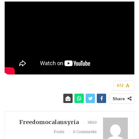
672
Share
Freedomocalansyria
3860
Posts
0 Comments