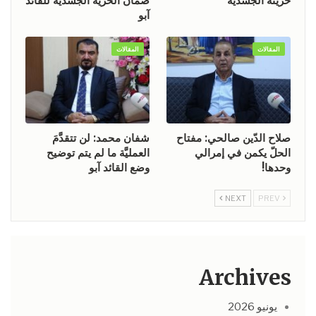
حريته الجسدية
ضمان الحرية الجسدية للقائد
آبو
المقالات
المقالات
صلاح الدّين صالحي: مفتاح
شفان محمد: لن تتقدَّمَ
الحلّ يكمن في إمرالي
العمليَّة ما لم يتم توضيح
وحدها!
وضع القائد آبو
NEXT
PREV
Archives
يونيو 2026