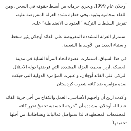
أوجلان عام 1999، ويجري حرمانه من أبسط حقوقه في السجن، ومن
اللقاء بمحاميه وذويه. وفي خطوة تشدد العزلة المفروضة عليه،
تفرض السلطات التركية “العقوبات الانضباطية” عليه.
استمرار العزلة المشددة المفروضة على القائد أوجلان يثير سخط
واستياء العديد من الأوساط الشعبية.
في هذا السياق، استنكرت عضوة اتحاد المرأة الشابة في مدينة
الحسكة، آرين محمد، العزلة المشددة التي فرضتها دولة الاحتلال
التركي على القائد أوجلان، واعتبرت المؤامرة الدولية التي حيكت
ضده مؤامرة ضد كافة شعوب كردستان.
وأكدت آرين أن واجبهم الأساسي، العمل والكفاح من أجل حرية القائد
عبد الله أوجلان، مشددة أن “حريته الجسدية تحققْ تحرر كافة
المجتمعات المضطهدة، لذا سنواصل فعالياتنا ونشاطاتنا، من أجلها
تحقيقها”.