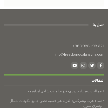
اتصل بنا
info@freedomocalansyria.com
المقالات
مع الحدث-بنياد جزيري-فرزندا منذر-شادي ابراهيم-
نساء عرب وشركس: العزلة هي قضية تخص جميع مكونات شمال
وشرق سوريا