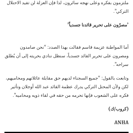
ملتزمون بفكره وعلى نهجه سائرون، لذا فإن العزلة لن تفيد الاحتلال
التركي”.
’
مصرّون على تحرير قائدنا جسدياً
’
أما المواطنة عزيمة قاسم فقالت بهذا الصدد: “نحن صامدون
ومصرون على تحرير القائد جسدياً، سنظل ننادي بحريته إلى أن يُطلق
سراحه”.
وتابعت بالقول: “جميع السجناء لديهم حق مقابلة عائلاتهم ومحاميهم،
لكن ولأن المحتل التركي يدرك عظمة القائد عبد الله أوجلان وتأثير
فكره على الشعوب فإنها تحرمه من حقه في لقاء ذويه ومحاميه”.
(كروب/ك)
ANHA