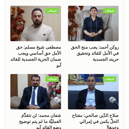
المقالات
المقالات
روكن أحمد: يجب منح الحق
مصطفى شيخ مسلم: حق
في الأمل للقائد وتحقيق
الأمل حق أساسي ويجب
حريته الجسدية
ضمان الحرية الجسدية للقائد
آبو
المقالات
المقالات
صلاح الدّين صالحي: مفتاح
شفان محمد: لن تتقدَّمَ
الحلّ يكمن في إمرالي
العمليَّة ما لم يتم توضيح
وحدها!
وضع القائد آبو