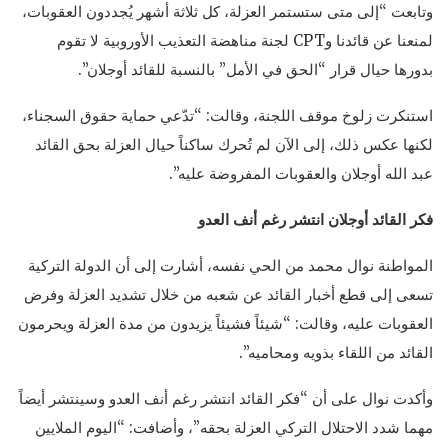
وتابعت “إلى متى ستستمر العزلة، كل ثلاثة أشهر يُجددون العقوبات،
لمنعنا عن قائدنا وCPT لجنة مناهضة التعذيب الأوروبية لا تقوم
بدورها حيال قرار “الحق في الأمل” بالنسبة للقائد أوجلان”.
استنكرت زلوخ موقف اللجنة، وقالت: “تدّعي حماية حقوق السجناء،
لكنها عكس ذلك، إلى الآن لم تُحرك ساكناً حيال العزلة بحق القائد
عبد الله أوجلان والعقوبات المفروضة عليه”.
فكر القائد أوجلان انتشر رغم أنف العدو
المواطنة نوال محمد من الحي نفسه، أشارت إلى أن الدولة التركية
تسعى إلى قطع أخبار القائد عن شعبه من خلال تشديد العزلة وفرض
العقوبات عليه، وقالت: “شيئاً فشيئاً يزيدون من مدة العزلة ويحرمون
القائد من اللقاء بذويه ومحاميه”.
وأكدت نوال على أن “فكر القائد انتشر رغم أنف العدو وسينتشر أيضاً
مهما شدد الاحتلال التركي العزلة بحقه”، وأضافت: “اليوم الملايين