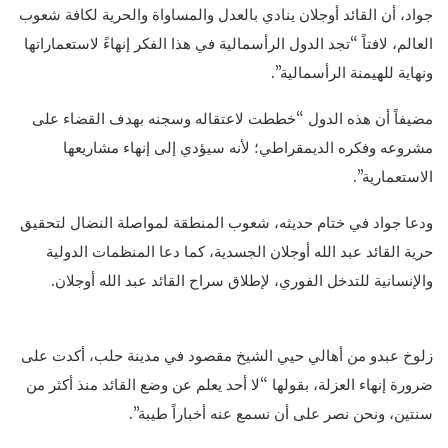
جواد، أن القائد أوجلان ينادي بالعدل والمساواة والحرية لكافة شعوب
العالم، لافتاً “تجد الدول الرأسمالية في هذا الفكر إنهاءً لاستعماراتها
ونهاية للهيمنة الرأسمالية”.
مضيفاً أن هذه الدول “خططت لاعتقاله وسجنه بهدف القضاء على
مشروعه وفكره الديمقراطي؛ لأنه سيؤدي إلى إنهاء مشاريعها
الاستعمارية”.
ودعا جواد في ختام حديثه، شعوب المنطقة لمواصلة النضال لتحقيق
حرية القائد عبد الله أوجلان الجسدية، كما دعا المنظمات الدولية
والإنسانية للتدخل الفوري، لإطلاق سراح القائد عبد الله أوجلان.
زلوخ عبدو من أهالي حيي الشيخ مقصود في مدينة حلب، أكدت على
ضرورة إنهاء العزلة، بقولها “لا أحد يعلم عن وضع القائد منذ أكثر من
سنتين، ونحن نصر على أن نسمع عنه أخباراً طيبة”.