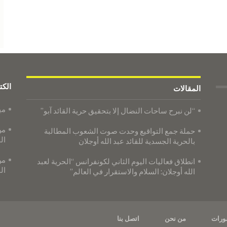
الكت
المقالات
مي
“لن نبرح ساحات النضال إلا بتحقيق حرية القائد آبو”
من
حملة جمع التواقيع وحدت صوت الشعوب المطالبة
ال
بالحرية الجسدية للقائد عبد الله أوجلان
من
​​​​​​​انطلاق فعاليات اليوم الثاني لكونفرانس “الحرية لعبد
ال
الله أوجلان: السلام والاستقرار في العالم”
ورات
من نحن
اتصل بنا