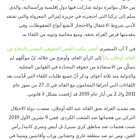
من خلال مؤامرة دولية شاركت فيها دول إقليمية ورأسمالية، والذي
سلم إلى تركيا التي احتجزته في جزيرة إمرالي المعزولة والتي تفتقد
لأدنى شروط الاعتقال والاحتجاز لأبشع أنواع الضغوطات، وفي
مقدمتها فرض العزلة بحقه، ومنع محاميه وذويه من اللقاء به.
في 7 آب المنصرم،
أصدر مكتب العصر الحقوقي المعني بالدفاع عن
القائد أوجلان بياناً
إلى الرأي العام، وأوضح من خلاله، إنّ موكّلهم لم
يتمكّن من الاستفادة من حقوقه المحدّدة في القوانين المحلية
والدولية منذ ثلاثة أعوام، وذكر أنّ جميع طلبات اللقاء التي قُدّمت بعد
اللقاءات التي أجراها المحامون مع القائد في الـ 27 من تموز عام
2011 والـ 2 من أيار عام 2019 قد رُفضت بشكل لا قانوني.
بعد تشديد العزلة بحق القائد عبد الله أوجلان، صعدت دولة الاحتلال
التركي من هجماتها ضد الشعب الكردي، ففي 9 تشرين الأول 2019
شنت هجمات ضد مناطق كري سبي/ تل أبيض وسري كانيه/ رأس
العين، ومن ثم ضد منطقة غاري وحفتانين وزاب وأفاشين ومتينا في