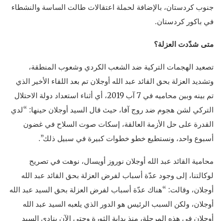
جنوب كردستان، بالإضافة لحملة اعتقالات طالت الساسة والنشطاء
في باكور كردستان.
متى شدّدت العزلة؟
تصعيد الهجمات التركية ضد الشعب الكردي وشعوب المنطقة،
وتشديد العزلة بحق القائد عبد الله أوجلان تم بعد اللقاء الأخير الذي
تم بينه وبين محاميه في 7 آب 2019، أي أثناء استعداد دولة الاحتلال
التركي لشن هجوم ضد روج آفا، حيث قال السيد أوجلان حينها: “لدي
القدرة على حل الأزمة العالقة، إسكات صوت السلاح في غضون
أسبوع واحد، ونستطيع خطو خطوات كبيرة في سبيل ذلك”.
محامية القائد عبد الله أوجلان نوروز أويسال، نوهت في تصريح
لوكالتنا، إلى وجود عدّة أسباب لفرض العزلة بحق القائد عبد الله
أوجلان، وقالت: “هناك عدّة أسباب لفرض العزلة بحق السيد عبد الله
أوجلان، ولكن السبب الرئيس هو الدور الذي يلعبه السيد عبد الله
أوجلان في هذه المرحلة، منذ بداية الثورة وحتى الآن ينادي السيد