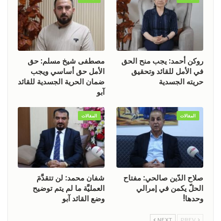
روكن أحمد: يجب منح الحق
مصطفى شيخ مسلم: حق
في الأمل للقائد وتحقيق
الأمل حق أساسي ويجب
حريته الجسدية
ضمان الحرية الجسدية للقائد
آبو
المقالات
المقالات
صلاح الدّين صالحي: مفتاح
شفان محمد: لن تتقدَّمَ
الحلّ يكمن في إمرالي
العمليَّة ما لم يتم توضيح
وحدها!
وضع القائد آبو
NEXT
PREV