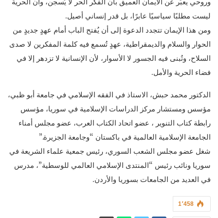
وروحي يعبّر عن الايمان العميق بأن الفكر الحر لا يُسجن، وأن الحرية
ليست مطلبًا سياسيًا عابرًا، بل قدر إنساني أصيل.
ومن هذا الإيمان تتجدد الدعوة إلى أن يُفتح الباب أمام عهدٍ جديدٍ من
الحوار والسلام والديمقراطية، عهدٍ تُسمع فيه كلمة المفكرين لا صدى
السلاح، وتُبنى فيه الجسور لا الأسوار، لأن الإنسانية لا تزدهر إلا في
فضاء الحرية والأمل.
الدكتور محمد حبش، الاستاذ في الفقه الإسلامي في جامعة أبو ظبي،
مؤسس ومستشار مركز الدراسات الإسلامية في سوريا، مؤسس
رابطة كتاب التنوير ، عضو اتحاد الكتاب العرب، عضو مجلس أمناء
الجامعة الإسلامية العالمية في باكستان “وجامعة الجزيرة.”
شغل عضو مجلس الشعب السوري، رئيس جمعية علماء الشريعة في
سوريا ونائب رئيس “المنتدى الإسلامي العالمي للوسطية”، مدرس
في العديد من الجامعات بسوريا والأردن.
1٬458