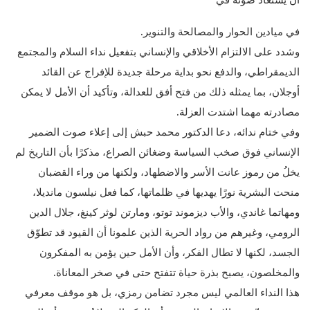
في ميادين الحوار والمصالحة والتنوير.
وشدد على الالتزام الأخلاقي والإنساني بتفعيل نداء السلام والمجتمع
الديمقراطي، والدفع نحو بداية مرحلة جديدة للإفراج عن القائد
أوجلان، بما يمثله ذلك من فتح أفق للعدالة، وتأكيد أن الأمل لا يمكن
مصادرته مهما اشتدت العزلة.
وفي ختام ندائه، دعا الدكتور محمد حبش إلى إعلاء صوت الضمير
الإنساني فوق صخب السياسة وضغائن الصراع، مذكرًا بأن التاريخ لم
يخلُ من رموز عانت الأسر والاضطهاد، ولكنها من وراء القضبان
منحت البشرية نورًا يهديها في ظلماتها، كما فعل نيلسون مانديلا،
ومهاتما غاندي، والأب ديزموند توتو، ومارتن لوثر كينغ، جلال الدين
الرومي، وغيرهم من رواد الحرية الذين علمونا أن القيود قد تطوّق
الجسد، لكنها لا تطال الفكر، وأن الأمل حين يؤمن به المفكرون
والمخلصون، يصبح بذرة حياة تتفتح حتى في صخر المعاناة.
هذا النداء العالمي ليس مجرد تضامن رمزي، بل هو موقف معرفي