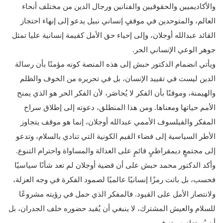
والأكاديميين والحقوقيين والفنانين ورجال الدين من مختلف أنحاء
العالم، والمتوحدين في موقفٍ إنساني نبيل يدعو إلى إنهاء احتجاز
القائد عبدالله أوجلان، وإلى إحياء حق الأمل كقيمة إنسانية عليا تمثل
جوهر الوعي الإنساني الحر.
ويأتي انضمام الدكتور حبش إلى هذه المنصة كونه مؤمنًا بأن رسالة
الدين ليست في تقييد الإنسان، بل في تحريره من الخوف والظلم
والهيمنة، وموقنًا بأن الفكر لا يُحاصَر، لأن الفكر الحر هو الذي يمنح
الأمم حياتها ومعناها. ومن هذا المنطلق، دعوته إلى إطلاق سراح
المفكر والفيلسوف الأممي عبدالله أوجلان، إنما هو موقف يتجاوز
الأطر السياسية إلى فضاء القيم الكونية التي تنادي بالسلام، وتدعو
إلى مجتمعٍ ديمقراطيٍ قائمٍ على العدالة والمساواة واحترام التنوع.
وأكد الدكتور محمد حبش على أن قضية أوجلان لم تعد شأنًا سياسيًا
فحسب، بل باتت رمزًا إنسانيًا عالميًا لصمود الفكرة في وجه العزلة،
ولانتصار الأمل على القيود. فالمفكر الذي حمل في رؤيته مشروعًا
للسلام والعيش المشترك، لا ينبغي أن يُقيد حضوره خلف الجدران، بل
أن يُستعاد صوته في