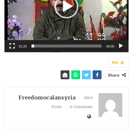
01:20
00:00
954
Share
Freedomocalansyria
3860
Posts
0 Comments