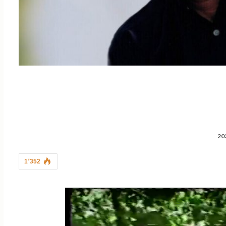
1٬352