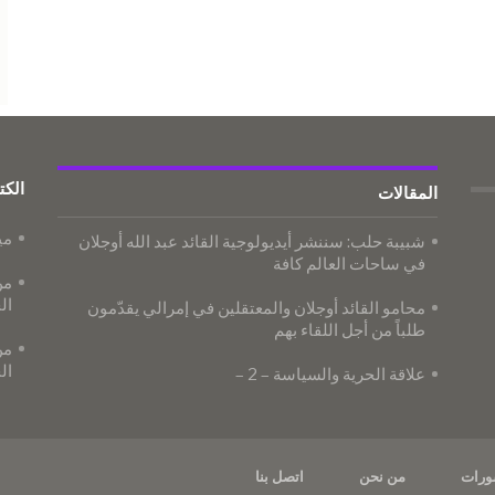
الكت
المقالات
مي
شبيبة حلب: سننشر أيديولوجية القائد عبد الله أوجلان
في ساحات العالم كافة
من
ال
محامو القائد أوجلان والمعتقلين في إمرالي يقدّمون
طلباً من أجل اللقاء بهم
من
ال
علاقة الحرية والسياسة – 2 –
ورات
من نحن
اتصل بنا