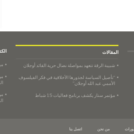
الكت
المقالات
مي
شبيبة الرقة تتعهد بمواصلة نضال حرية القائد أوجلان
من
“تأصيل السياسة لجذورها الأخلاقية في فكر الفيلسوف
ال
الأممي عبد الله أوجلان”
من
​​​​​​​مؤتمر ستار يكشف برنامج فعاليات 15 شباط
ال
ورات
من نحن
اتصل بنا