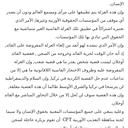
الإنسان.
وإن هذه العزلة يتم تطبيقها على مرأى ومسمع العالم ودون أن يصدر
أي موقف من المؤسسات الحقوقية الأوربية وغيرها, الأمر الذي
نعتبره اشتراكاً في تطبيق تلك العزلة القاسية الغير متماشية مع
الحقوق التي تنادي بها تلك المؤسسات.
وإن الأمر الذي ننشده لهو أبعد من إلغاء العزلة المفروضة على القائد,
إذ أنه حان الوقت لحرية القائد وخروجه من السجن , فقضية القائد
أوجلان ليست قضية شخص بقدر ما هي قضية شعب, وإن العزلة
المفروضة عليه وظروف الاحتجاز القاسية اللاقانونية ما هي إلا من
تداعيات عدم حل القضية الكردية في تركيا, وإن السلام والديمقراطية
لن يترسخا في تركيا والشرق الأوسط طالما أن هذه القضية معلقة,
وإن هذه القضية سوف لن تُحل إلا من خلال التحاور المباشر مع القائد
أوجلان.
وعليه ينبغي على جميع المؤسسات المعنية بحقوق الإنسان ولا سيما
لجنة مناهظة التعذيب الأوربية CPT أن تقوم بزيارة عاجلة لسجن
إمرالي للتثبت من وضع القائد أوجلان .