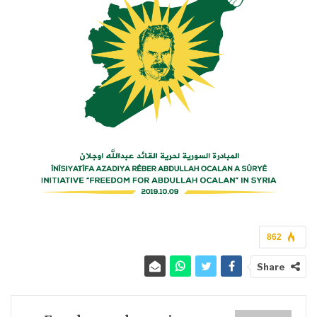
862
Share