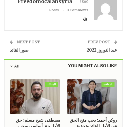
Freedomocalansyria
3860
Posts
0 Comments
NEXT POST
PREV POST
عيد النوروز 2022
صور القائد
YOU MIGHT ALSO LIKE
All
المقالات
المقالات
روكن أحمد: يجب منح الحق
مصطفى شيخ مسلم: حق
في الأمل للقائد وتحقيق
الأمل حق أساسي ويجب