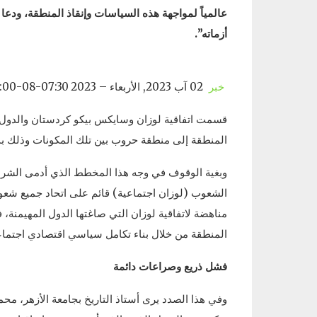
عالمياً لمواجهة هذه السياسات وإنقاذ المنطقة، ودعا
أزماته”.
خبر
02 آب 2023, الأربعاء – 07:30 2023-08-02T07:30:00 مركز الأخبار- كيفارا شيخ نور
قسمت اتفاقية لوزان وسايكس بيكو كردستان والدول ا
المنطقة إلى منطقة حروب بين تلك المكونات وذلك بدف
وبغية الوقوف في وجه هذا المخطط الذي أدمى الشرق ا
الشعوب (لوزان اجتماعية) قائم على اتحاد جميع شع
مناهضة لاتفاقية لوزان التي صاغتها الدول المهيمنة،
المنطقة من خلال بناء تكامل سياسي اقتصادي اجتماع
فشل ذريع وصراعات دائمة
وفي هذا الصدد يرى أستاذ التاريخ بجامعة الأزهر، مح