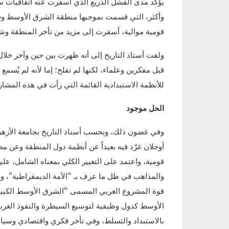
وأكثر، التي قسمت بموجبها منطقة الشرق الأوسط وفق 
قومية موالية، أسفرت إلى مزيد من تأخر المنطقة وشر
ولفت أستاذ التاريخ إلى أنه ظهرت بين حين وآخر خلا
قبل مفكرين وعلماء، لكنها لم تفلح؛ إما لأنه لم يُسمع له
للأنظمة الاستبدادية القائمة التي رأت في هذه المشا
الحل موجود
وفي غضون ذلك، وبحسب أستاذ التاريخ بجامعة الأزهر
أوجلان غرّد فيه بعيداً عن أنظمة دول المنطقة وعن م
قومية، واعتمد على التغيير الكلي بمعناه الشامل، عل
والمذاهب في ظل ما عرف بـ “الأمة الديمقراطية”، و
قوة المشروع الغربي المسمى “الشرق الأوسط الكبير
الأوسط كدول وظيفية لتوسيع السيطرة والنفوذ الغرب
بالاستبداد والتسلط، وفي تأخر فكري واقتصادي وسي