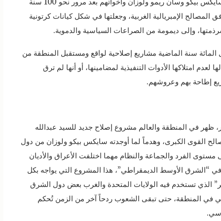
يؤكد مدى الفشل الذريع الذي أسفرت عنه اتفاقيات سايكس بيكو وسان ريمو ولوزان وأخواتهم بعد مرور نحو 100 سنة
المصالح الإمبريالية الغربية، وجعلتها في شكل كيانات كرتونية
ذمتها، وإلى ديمومة من الصراعات السياسية والدموية.
ل المائة سنة الماضية مشاريع إصلاحية لواقع ومستقبل المنطقة من
ا لعدم امتلاكها الأدوات التنفيذية لمضامينها، أو أنها لم ترق
ريع إطاحة بهم وعروشهم.
، ظهر في المنطقة والعالم مشروع إصلاح جديد للسيد عبدالله
صالح القوى الكبرى، وهدماً لما أوجدته سايكس بيكو ولوزان من دول
ى مستوى الفرد والجماعة والنظام مهما اختلفت الأعراق والأديان
في “الشرق الأوسط الديمقراطي”، هذا المشروع التي يواجه بكل
” الذي تستخدم فيه الولايات المتحدة والغرب بعض دول الشرق
ي في المنطقة، حتى تبقى الشعوب ردحاً آخر من الزمن تُحكم
اسي.