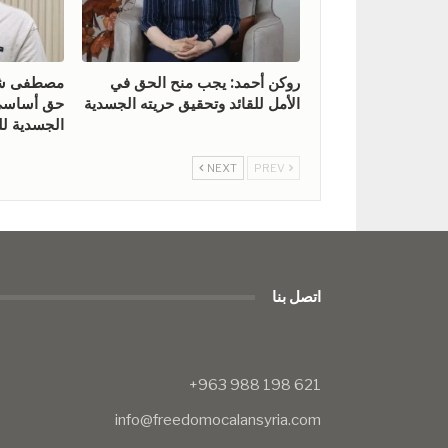
روكن أحمد: يجب منح الحق في
مصطفى شيخ
الأمل للقائد وتحقيق حريته الجسدية
حق أساسي 
الجسدية للق
NEXT
PREV
اتصل بنا
info@freedomocalansyria.com