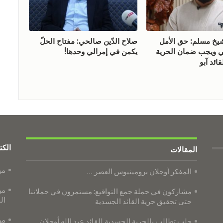
 مسلم: حق الأمل
صلاح الدّين صالحي: مفتاح الحلّ
ويجب ضمان الحرية
يكمن في إمرالي وحدها!
ائد آبو
الكت
المقالات
مي
المفكر أوجلان بروميثيوس العصر …
من
مشاركون في حملة جمع التواقيع: مستمرون في حملاتنا
ال
حتى تحقيق حرية القائد الجسدية
من
حلب تطالب بالحرية الجسدية للقائد عبد الله أوجلان