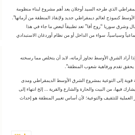
يمقراطي الذي طرحه السيد أوجلان يعد أهم مشروع لبناء منظومة
وسط كنموذج لعالم ديمقراطي جديد ولإنقاذ المنطقة من أزماتها”.
مال وشرق سوريا “روج أفا” تعد تطبيقاً لبعض ما جاء في هذا
اعياً وسياسياً، سواء من الداخل أو من نظام أوردغان الاستبدادي
“إذا أراد الشرق الأوسط تجاوز أزماته، لابد أن يتخلص مما رسخته
يحقق تقدم ورفاهية شعوب المنطقة”.
اجة قوية إلى التوعية بمشروع الشرق الأوسط الديمقراطي ومدى
شارك فيها، من البيت والحارة والشارع والقرية … إلخ انتهاء إلى
كز العملية للتثقيف والتوعية؛ لأن أساس تغيير المنطقة هو إحداث