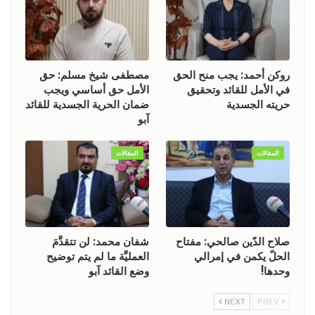
روكن أحمد: يجب منح الحق
مصطفى شيخ مسلم: حق
في الأمل للقائد وتحقيق
الأمل حق أساسي ويجب
حريته الجسدية
ضمان الحرية الجسدية للقائد
آبو
المقالات
المقالات
صلاح الدّين صالحي: مفتاح
شفان محمد: لن تتقدَّمَ
الحلّ يكمن في إمرالي
العمليَّة ما لم يتم توضيح
وحدها!
وضع القائد آبو
NEXT
PREV