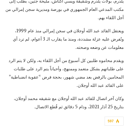
يلدرم، بولات يلدرم وشقيقة ويسي آكتاش، مليحة جتين، بطلب إلى
مكتب المدعي العام الجمهوري في بورصة ومديرية سجن إمرالي من
أجل اللقاء بهم.
ويعتقل القائد عبد الله أوجلان في سجن إمرالي منذ عام 1999،
وتُفرض عليه عزلة مشددة، ومنذ ما يقارب الـ 3 أعوام، لم ترد أي
معلومات عن وضعه وصحته.
ويقدم محاموه طلبين كل أسبوع من أجل اللقاء به، ولكن لا يتم الرد
على طلباتهم بشكل متعمد وممنهج، وأحياناً يتم الرد على طلبات
المحامين بالرفض بعد مضي شهور، بحجة فرض “عقوبة انضباطية”
على القائد عبد الله أوجلان.
وكان آخر اتصال للقائد عبد الله أوجلان مع شقيقه محمد أوجلان،
بتاريخ 25 آذار 2021، ودام 5 دقائق ثم قُطع الاتصال.
597